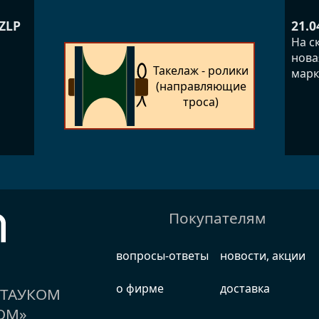
ZLP
21.0
й
На с
нова
Такелаж - ролики
марк
(направляющие
троса)
Покупателям
вопросы-ответы
новости, акции
о фирме
доставка
е ТАУКОМ
ОМ»