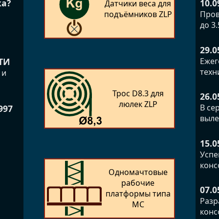
10.0
ка?
Датчики веса для
подъёмников ZLP
Пров
до 3
29.0
Ежег
ТИ
техн
 и
Трос D8.3 для
26.0
люлек ZLP
В се
997
выле
15.0
Успе
конс
Одномачтовые
рабочие
07.0
платформы типа
Разр
MC
конс