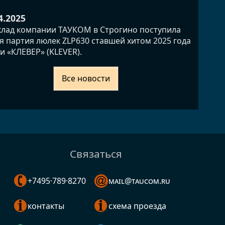
4.2025
клад компании ТАУКОМ в Строгино поступила
я партия люлек ZLP630 ставшей хитом 2025 года
и «КЛЕВЕР» (KLEVER).
Все новости
Связаться
+7495·789·8270
mail@taucom.ru
контакты
схема проезда