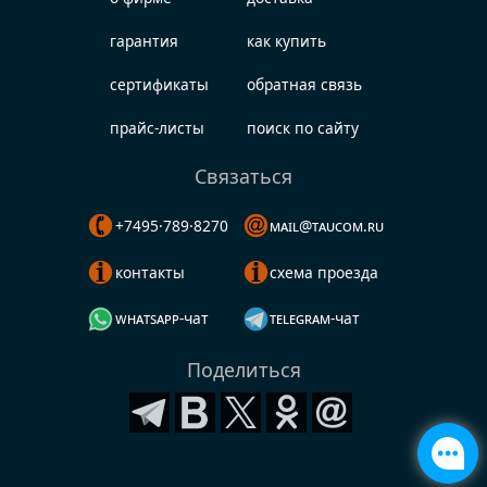
гарантия
как купить
сертификаты
обратная связь
прайс-листы
поиск по сайту
Связаться
+7495·789·8270
mail@taucom.ru
контакты
схема проезда
whatsapp-чат
telegram-чат
Поделиться