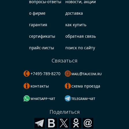
вопросы-ответы
новости, акции
о фирме
доставка
гарантия
как купить
сертификаты
обратная связь
прайс-листы
поиск по сайту
Связаться
+7495·789·8270
mail@taucom.ru
контакты
схема проезда
whatsapp-чат
telegram-чат
Поделиться