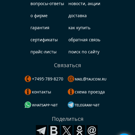
вопросы-ответы
новости, акции
о фирме
доставка
гарантия
как купить
сертификаты
обратная связь
прайс-листы
поиск по сайту
Связаться
+7495·789·8270
mail@taucom.ru
контакты
схема проезда
whatsapp-чат
telegram-чат
Поделиться