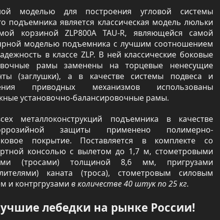
ной моделью для построения угловой системы
го подъемника является классическая модель люльки
мой корзиной ZLP800A TAU-R, являющейся самой
ярной моделью подъемника с лучшим соотношением
адежность в классе ZLP. В ней классические боковые
овочные рамы заменены на торцевые ненесущие
нты (заглушки), а в качестве системы подвеса и
ления приводных механизмов использованы
жные установочно-балансировочные рамы.
сех металлоконструкций подъемника в качестве
коррозийной защиты применено полимерно-
ковое покрытие. Поставляется в комплекте со
артной консолью с вылетом до 1,7 м, стометровыми
ами (тросами) толщиной 8,6 мм, пригрузами
елителями) каната (троса), стометровым силовым
ем и контргрузами
в количестве 40 штук по 25 кг
.
учшие лебедки на рынке России!