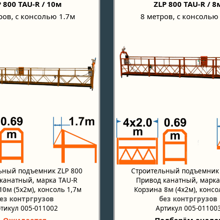
 800 TAU-R / 10м
ZLP 800 TAU-R / 8
ров, с консолью 1.7м
8 метров, с консолью
ьный подъемник ZLP 800
Строительный подъемник 
канатный, марка TAU-R
Привод канатный, марка
10м
(5х2м), консоль 1,7м
Корзина
8м
(4х2м), консо
ез контргрузов
без контргрузов
тикул 005-011002
Артикул 005-01100