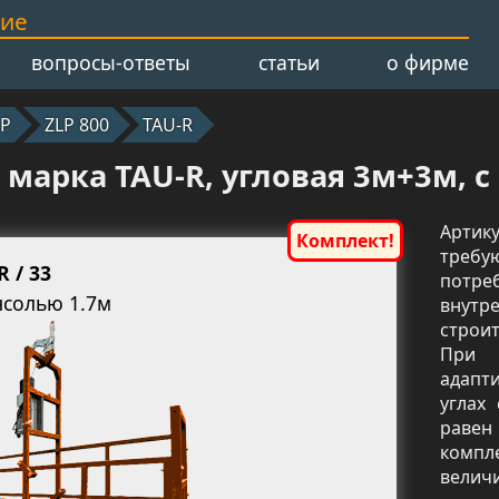
ние
вопросы-ответы
статьи
о фирме
LP
ZLP 800
TAU-R
марка TAU-R, угловая 3м+3м, с 
Артик
треб
R / 33
потре
нсолью 1.7м
внутр
строи
При 
адапт
углах
равен
компл
величи