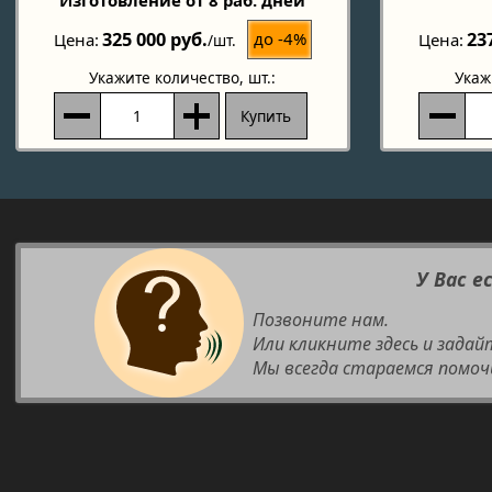
Изготовление от 8 раб. дней
325 000 руб.
23
до -4%
Цена
Цена
/шт.
Укажите количество
, шт.:
Укаж
Купить
У Вас е
Позвоните нам.
Или кликните здесь и задай
Мы всегда стараемся помоч