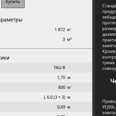
Купить
Стан
преду
лебед
араметры
протя
разме
1 872
кг
диаме
3
м³
практ
замяти
Кроме
контр
тики
тремя
TAU-R
совоку
1,70
м
Ч
800
кг
L 6,0 (3 + 3)
м
Приво
YEJ90
0,69
м
элект