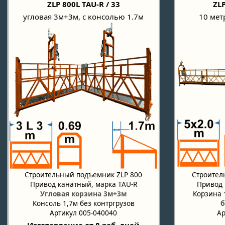
ZLP 800L TAU-R / 33
ZLP
угловая 3м+3м, с консолью 1.7м
10 мет
Строительный подъемник ZLP 800
Строител
Привод канатный, марка TAU-R
Привод 
Угловая корзина 3м+3м
Корзина
Консоль 1,7м без контргрузов
б
Артикул 005-040040
Ар