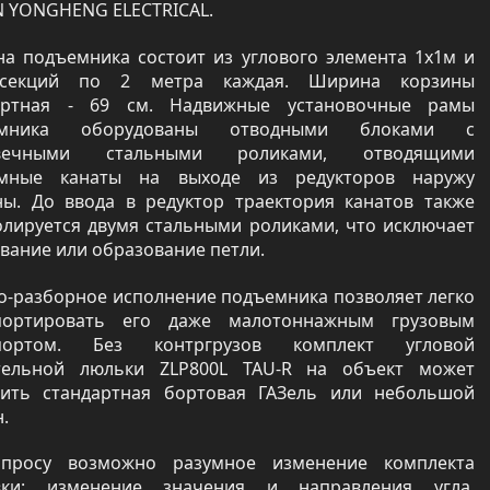
IN YONGHENG ELECTRICAL.
на подъемника состоит из углового элемента 1х1м и
 секций по 2 метра каждая. Ширина корзины
артная - 69 см. Надвижные установочные рамы
емника оборудованы отводными блоками с
овечными стальными роликами, отводящими
мные канаты на выходе из редукторов наружу
ны. До ввода в редуктор траектория канатов также
олируется двумя стальными роликами, что исключает
вание или образование петли.
о-разборное исполнение подъемника позволяет легко
портировать его даже малотоннажным грузовым
спортом. Без контргрузов комплект угловой
тельной люльки ZLP800L TAU-R на объект может
вить стандартная бортовая ГАЗель или небольшой
.
просу возможно разумное изменение комплекта
вки: изменение значения и направления угла,