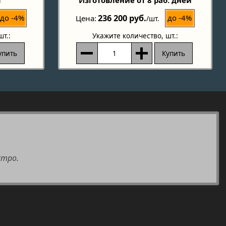
г
Изготовление от 8 раб. дней
236 200 руб.
до -4%
до -4%
Цена
/шт.
шт.:
Укажите количество
, шт.:
упить
Купить
стро.