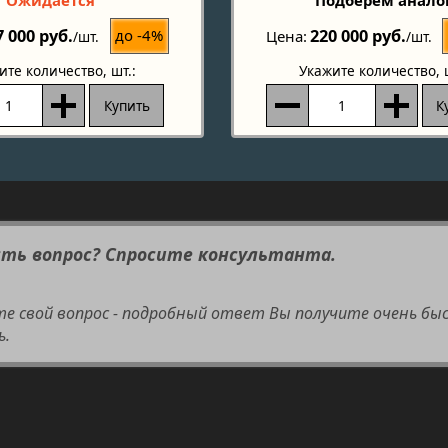
Ожидается
Подберём анало
7 000 руб.
220 000 руб.
до -4%
Цена
/шт.
/шт.
ите количество
, шт.:
Укажите количество
, 
Купить
К
сть вопрос? Спросите консультанта.
те свой вопрос - подробный ответ Вы получите очень бы
ь.