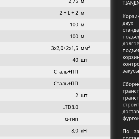
2,75
м
TIANJ
2 + L + 2
м
Корзи
двух
100
м
станд
100
м
подъ
долг
3x2,0+2x1,5
мм²
подъе
корзи
40
шт
контр
закусы
Сталь+ПП
Сталь+ПП
Сборн
транс
2
шт
тран
строи
LTD8.0
доста
фургон
α-тип
8,0
кН
По за
поста