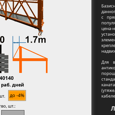
Базис
данно
с пря
попул
цена-н
устан
элеме
креп
надви
Для в
анти
ь
порош
040140
станд
 раб. дней
канат
(утяж
до -4%
кабел
шт.
тво
, шт.:
Л