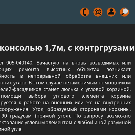
консолью 1,7м, с контргрузами
ул 005-040140. Зачастую на вновь возводимых или
ующих ремонта высотных объектах возникает
бность в непрерывной обработке внешних или
енних углов. В этом случае незаменимым помощником
телей-фасадчиков станет люлька с угловой корзиной.
помощи выбора углового элемента корзина
ируется к работе на внешних или же на внутренних
 сооружения. Угол, образуемый сторонами корзины,
 90 градусам (прямой угол). По запросу возможно
ектование угловым элементом с любой иной разумной
ной угла.