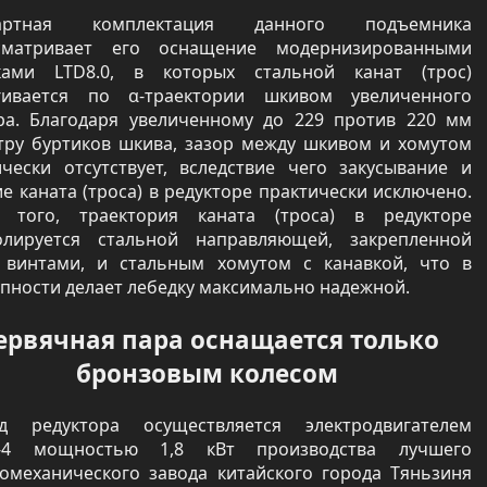
дартная комплектация данного подъемника
сматривает его оснащение модернизированными
ками LTD8.0, в которых стальной канат (трос)
гивается по α-траектории шкивом увеличенного
ра. Благодаря увеличенному до 229 против 220 мм
тру буртиков шкива, зазор между шкивом и хомутом
ически отсутствует, вследствие чего закусывание и
е каната (троса) в редукторе практически исключено.
 того, траектория каната (троса) в редукторе
олируется стальной направляющей, закрепленной
 винтами, и стальным хомутом с канавкой, что в
пности делает лебедку максимально надежной.
ервячная пара оснащается только
бронзовым колесом
д редуктора осуществляется электродвигателем
L-4 мощностью 1,8 кВт производства лучшего
ромеханического завода китайского города Тяньзиня