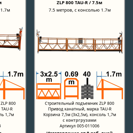
м
ZLP 800 TAU-R / 7.5м
 1.7м
7.5 метров, с консолью 1.7м
ZLP 800
Строительный подъемник ZLP 800
 TAU-R
Привод канатный, марка TAU-R
ль 1,7м
Корзина 7,5м (3х2,5м), консоль 1,7м
с контргрузами
3
Артикул 005-011006