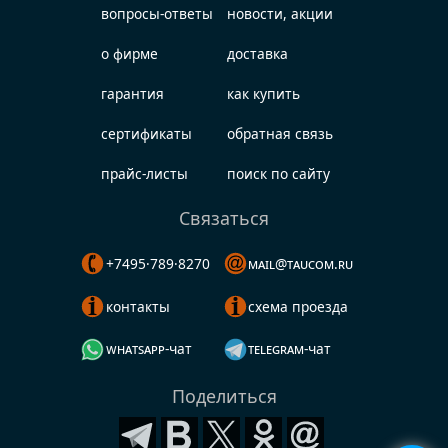
вопросы-ответы
новости, акции
о фирме
доставка
гарантия
как купить
сертификаты
обратная связь
прайс-листы
поиск по сайту
Связаться
+7495·789·8270
mail@taucom.ru
контакты
схема проезда
whatsapp-чат
telegram-чат
Поделиться