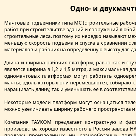
Одно- и двухмач
Мачтовые подъёмники типа MC (строительные рабоч
работ при строительстве зданий и сооружений любой
строительные леса, поэтому их нередко называют мех
меньшую скорость подъема и спуска в сравнении с ли
материалов и рабочих на определенную высоту для д
Длина и ширина рабочих платформ, равно как и гр
является ширина в 1,2 и 1,5 метра, а максимальная 
одномачтовых платформах могут работать одноврем
мачты, вдоль которых они перемещаются, собираются 
наращивать длину, так и уменьшать ее в соответстви
Некоторые модели платформ могут оснащаться теле
можно увеличивать ширину рабочего пространства и 
Компания ТАУКОМ предлагает контрактную и факт
производства хорошо известного в России завода H
продажу производимых им разнообразных подъё