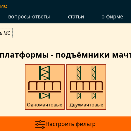
ние
вопросы-ответы
статьи
о фирме
и MC
 платформы - подъёмники мач
Одномачтовые
Двухмачтовые
Настроить фильтр