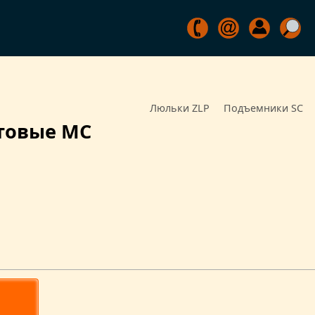
Люльки ZLP
Подъемники SC
товые MC