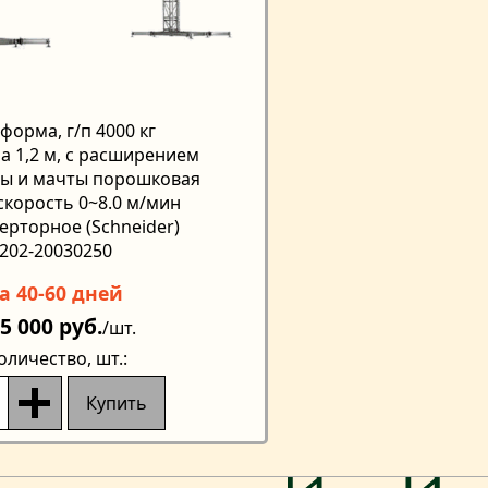
форма, г/п 4000 кг
а 1,2 м, с расширением
ы и мачты порошковая
 скорость 0~8.0 м/мин
ерторное (Schneider)
 202-20030250
а 40-60 дней
75 000 руб.
/шт.
оличество
, шт.:
Купить