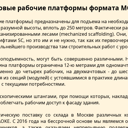
товые рабочие платформы формата M
ие платформы) предназначены для подъема на необход
 разумной высоты, вплоть до 250 метров. Фактически 
анизированными лесами (mechanized scaffolding). Они,
фтами SC, но это им и не нужно, так как их первоочер
альнейшего производства там строительных работ с ур
узоподъемность, могут быть совершенно различными. 
длина платформы ограничена 12-ю метрами для одномачт
енно до четырех рабочих, на двухмачтовых - до шес
из секций (модулей) с устоявшимися в практике длинами
и с текущими потребностями.
скопическими штангами, при помощи которых, наклад
облегчать рабочим доступ к фасаду здания.
ическую поставку со склада в Москве различных 
AOKE. С 2016 года на бессрочной основе мы являемся
мников, а также оказываем непрерывную поддержк