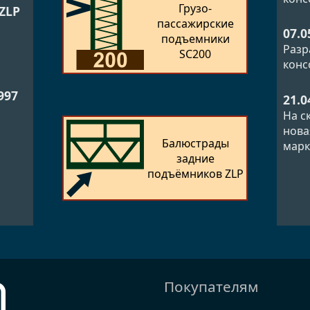
Грузо­
ZLP
пассажирские
й
07.0
подъемники
Разр
SC200
конс
997
21.0
На с
нова
Балюстрады
марк
задние
подъёмников ZLP
Покупателям