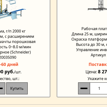
Рабочая плат
, г/п 2000 кг
Длина 25 м, ширин
 м, с расширением
Окраска платформ
 мачты порошковая
Высота до 30 м,
ость 0~8.0 м/мин
Управление инв
ное (Schneider)
Артикул
20035090
-60 дней
Поставк
00 руб.
8 2
Цена
/шт.
ество
, шт.:
Укажите к
Купить