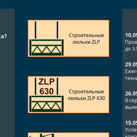
10.0
Строительные
ка?
люльки ZLP
Пров
до 3
29.0
Ежег
техн
Строительные
26.0
люльки ZLP 630
В се
выле
15.0
Успе
конс