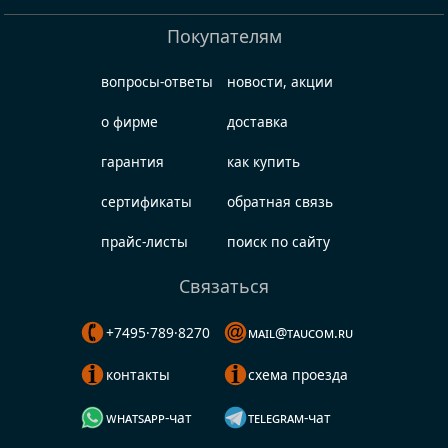
Покупателям
вопросы-ответы
новости, акции
о фирме
доставка
гарантия
как купить
сертификаты
обратная связь
прайс-листы
поиск по сайту
Связаться
+7495·789·8270
mail@taucom.ru
контакты
схема проезда
whatsapp-чат
telegram-чат