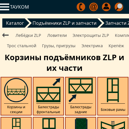
ТАУКОМ
Каталог
Подъёмники ZLP и запчасти
Запчасти 
Лебёдки ZLP
Ловители
Электрощиты ZLP
Компл
Трос стальной
Грузы, пригрузы
Электрика
Крепёж
Корзины подъёмников ZLP и
их части
Корзины и
Балюстрады
Балюстрады
Боковые рамы
секции
фронтальные
задние