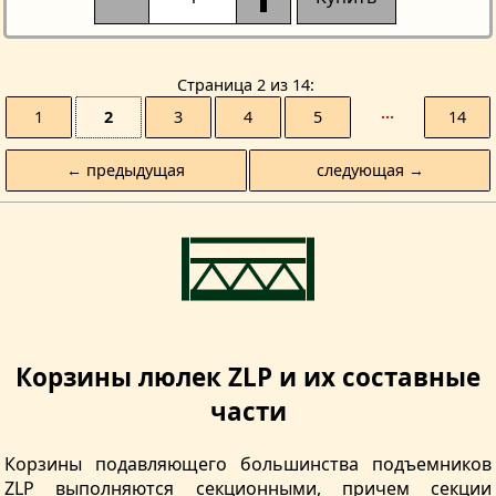
Страницa 2 из 14
1
2
3
4
5
···
14
← предыдущая
следующая →
Корзины люлек ZLP и их составные
части
Корзины подавляющего большинства подъемников
ZLP выполняются секционными, причем секции