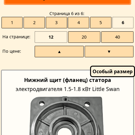
Страницa 6 из 6
1
2
3
4
5
6
На странице
12
20
40
По цене
▲
▼
Нижний щит (фланец) статора
электродвигателя 1.5-1.8 кВт Little Swan