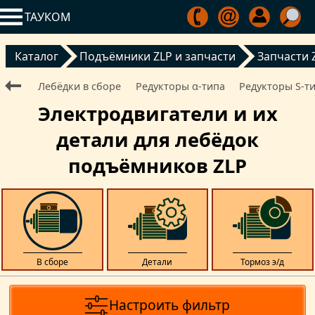
ТАУКОМ
Каталог
Подъёмники ZLP и запчасти
Запчасти 
Лебёдки в сборе
Редукторы α‑типа
Редукторы S‑т
Электродвигатели и их
детали для лебёдок
подъёмников ZLP
В сборе
Детали
Тормоз э/д
Настроить фильтр