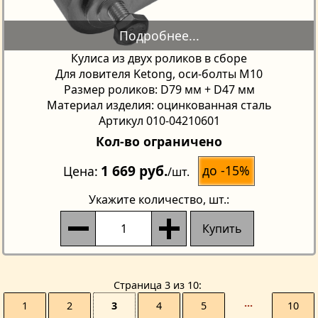
Кулиса из двух роликов в сборе
Для ловителя Ketong, оси-болты М10
Размер роликов: D79 мм + D47 мм
Материал изделия: оцинкованная сталь
Артикул 010-04210601
Кол-во ограничено
1 669 руб.
до -15%
Цена
/шт.
Укажите количество
, шт.:
Купить
Страницa 3 из 10
1
2
3
4
5
···
10