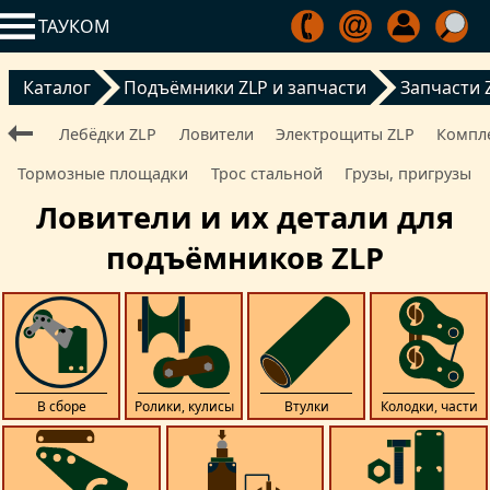
ТАУКОМ
Каталог
Подъёмники ZLP и запчасти
Запчасти 
Лебёдки ZLP
Ловители
Электрощиты ZLP
Компл
Тормозные площадки
Трос стальной
Грузы, пригрузы
Ловители и их детали для
подъёмников ZLP
В сборе
Ролики, кулисы
Втулки
Колодки, части