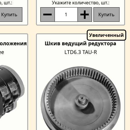
о
, шт.:
Укажите количество
, шт.:
Купить
Купить
положения
Шкив ведущий редуктора
ee
LTD6.3 TAU-R