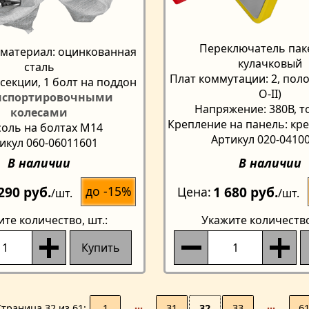
Переключатель пак
материал: оцинкованная
кулачковый
сталь
Плат коммутации: 2, полож
секции, 1 болт на поддон
O-II)
анспортировочными
Напряжение: 380В, то
колесами
Крепление на панель: кре
оль на болтах М14
Артикул 020-0410
икул 060-06011601
В наличии
В наличии
290 руб.
1 680 руб.
до -15%
Цена
/шт.
/шт.
ите количество
, шт.:
Укажите количеств
Купить
1
···
31
32
33
···
6
Страницa 32 из 61