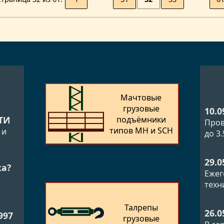
Мачтовые
грузовые
10.0
подъёмники
ТИ
Пров
типов MH и SCH
 и
до 3
29.0
ка?
Ежег
техн
Талрепы
26.0
997
грузовые