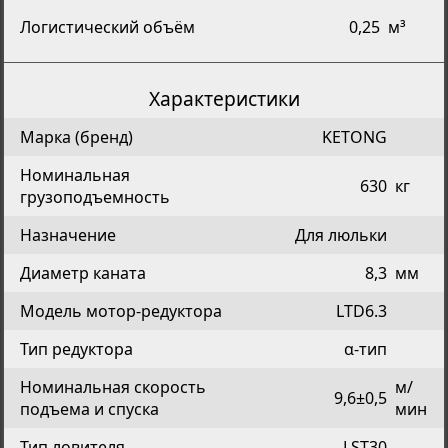
Логистический объём
0,25
м³
Характеристики
Марка (бренд)
KETONG
Номинальная
630
кг
грузоподъемность
Назначение
Для люльки
Диаметр каната
8,3
мм
Модель мотор-редуктора
LTD6.3
Тип редуктора
α-тип
Номинальная скорость
м/
9,6±0,5
подъема и спуска
мин
Тип ловителя
LST30