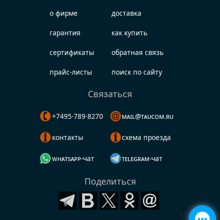
о фирме
доставка
гарантия
как купить
сертификаты
обратная связь
прайс-листы
поиск по сайту
Связаться
+7495·789·8270
mail@taucom.ru
контакты
схема проезда
whatsapp-чат
telegram-чат
Поделиться