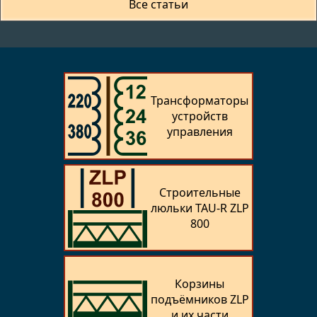
Все статьи
Трансфор­маторы
устройств
управления
Строительные
люльки TAU-R ZLP
800
Корзины
подъёмников ZLP
и их части