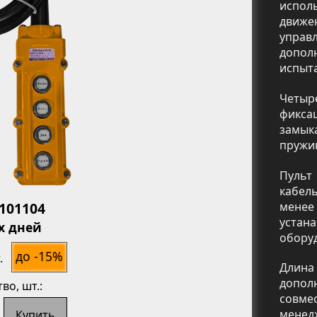
испол
движе
управ
допол
испыт
Четыр
фикс
замык
пружи
Пульт
ь
кабел
4101104
менее 
устан
х дней
обору
до -15%
.
Длина
допол
тво
, шт.:
совме
менед
Купить