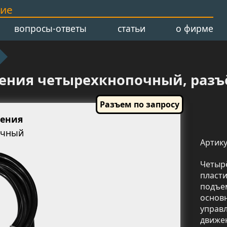
ние
вопросы-ответы
статьи
о фирме
ения четырехкнопочный, разъ
ления
очный
Артику
Четы
пласт
подъем
основ
управ
движе