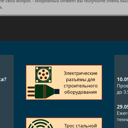
те свой вопрос - подробный ответ Вы получите очень бы
ь.
Электрические
10.0
ка?
разъёмы для
строительного
Пров
оборудования
до 3
29.0
Ежег
техн
Трос стальной