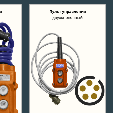
я
Пульт управления
двухкнопочный