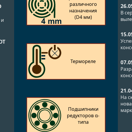
различного
26.0
О
назначения
В се
(D4 мм)
выле
 и
15.0
Успе
ОТ
конс
Термореле
07.0
Разр
конс
21.0
На с
нова
Подшипники
марк
редукторов α-
типа