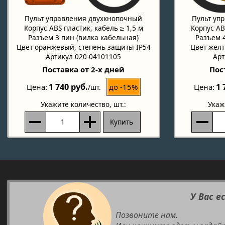
Пульт управления двухкнопочный
Пульт уп
Корпус ABS пластик, кабель ≥ 1,5 м
Корпус AB
Разъем 3 пин (вилка кабельная)
Разъем 4
Цвет оранжевый, степень защиты IP54
Цвет желт
Артикул 020-04101105
Арт
Поставка от 2-х дней
Пос
1 740 руб.
1 
до -15%
Цена
Цена
/шт.
Укажите количество
, шт.:
Укаж
Купить
У Вас е
Позвоните нам.