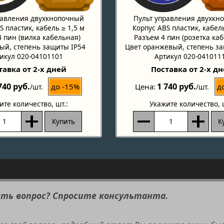
равления двухкнопочный
Пульт управления двухкн
S пластик, кабель ≥ 1,5 м
Корпус ABS пластик, кабель
 пин (вилка кабельная)
Разъем 4 пин (розетка ка
ый, степень защиты IP54
Цвет оранжевый, степень з
икул 020-04101101
Артикул 020-041011
тавка от 2-х дней
Поставка от 2-х д
740 руб.
1 740 руб.
до -15%
д
Цена
/шт.
/шт.
ите количество
, шт.:
Укажите количество
, 
Купить
К
сть вопрос? Спросите консультанта.