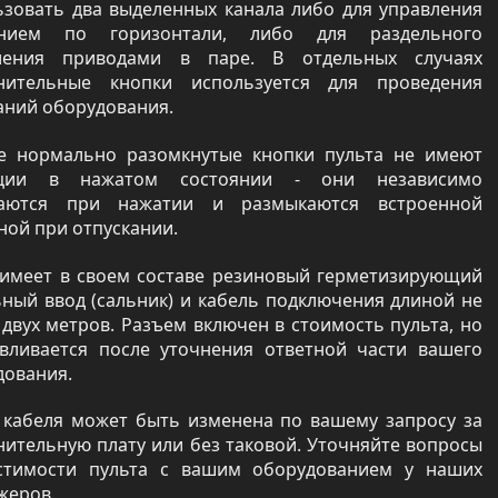
ьзовать два выделенных канала либо для управления
нием по горизонтали, либо для раздельного
ления приводами в паре. В отдельных случаях
нительные кнопки используется для проведения
аний оборудования.
е нормально разомкнутые кнопки пульта не имеют
ации в нажатом состоянии - они независимо
аются при нажатии и размыкаются встроенной
ной при отпускании.
 имеет в своем составе резиновый герметизирующий
ьный ввод (сальник) и кабель подключения длиной не
двух метров. Разъем включен в стоимость пульта, но
авливается после уточнения ответной части вашего
дования.
 кабеля может быть изменена по вашему запросу за
нительную плату или без таковой. Уточняйте вопросы
стимости пульта с вашим оборудованием у наших
жеров.