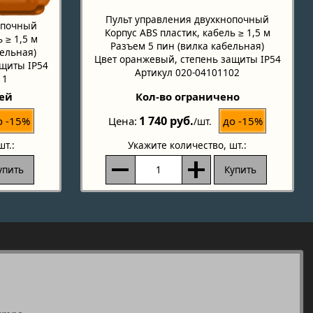
Пульт управления двухкнопочный
опочный
Корпус ABS пластик, кабель ≥ 1,5 м
 ≥ 1,5 м
Разъем 5 пин (вилка кабельная)
бельная)
Цвет оранжевый, степень защиты IP54
ащиты IP54
Артикул 020-04101102
11
ней
Кол-во ограничено
1 740 руб.
о -15%
до -15%
Цена
/шт.
шт.:
Укажите количество
, шт.:
упить
Купить