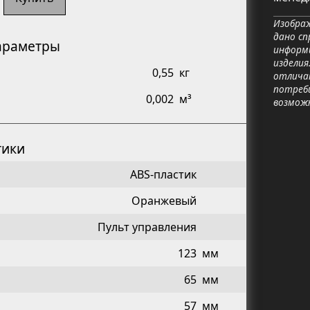
Изображ
дано сп
араметры
информ
изделия
0,55
кг
отличат
потреб
0,002
м³
возмож
тики
ABS-пластик
Оранжевый
Пульт управления
123
мм
65
мм
57
мм