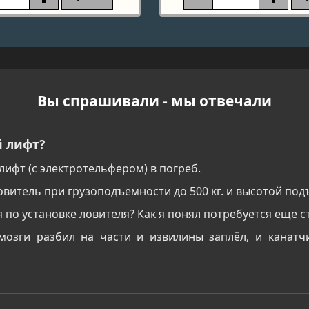
Вы спрашивали - мы отвечали
й лифт?
ифт (с электротельфером) в погреб.
витель при грузоподъемности до 500 кг. и высотой под
ия по установке ловителя? Как я понял потребуется еще
 мозги разбил на части и извилины заплёл, и канатч