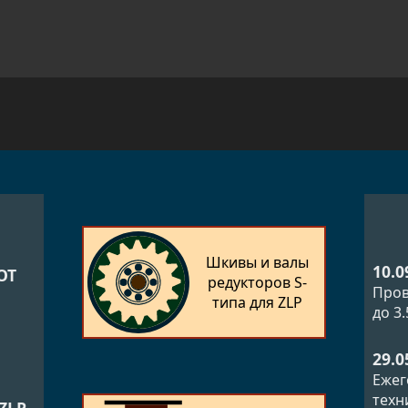
Шкивы и валы
10.0
ОТ
редукторов S-
Пров
типа для ZLP
до 3
29.0
Ежег
техн