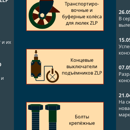
ZLP
Транспортиро­
й
вочные и
26.0
буферные колёса
В се
для люлек ZLP
выле
15.0
 и их
Успе
конс
Концевые
О
выключатели
07.0
подъёмников ZLP
Разр
 и
конс
21.0
На с
нова
марк
Болты
крепёжные