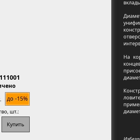
вклад
Диам
униф
конст
отвер
интер
На ко
конце
ь
присо
4111001
диамет
ичено
Конст
ловит
до -15%
.
приме
диамет
тво
, шт.:
Купить
Избега