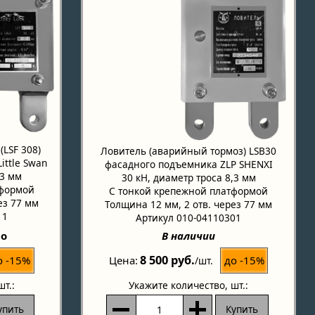
LSF 308)
Ловитель (аварийный тормоз) LSB30
ittle Swan
фасадного подъемника ZLP SHENXI
,3 мм
30 кН, диаметр троса 8,3 мм
тформой
С тонкой крепежной платформой
ез 77 мм
Толщина 12 мм, 2 отв. через 77 мм
11
Артикул 010-04110301
но
В наличии
8 500 руб.
о -15%
до -15%
Цена
/шт.
шт.:
Укажите количество
, шт.:
упить
Купить