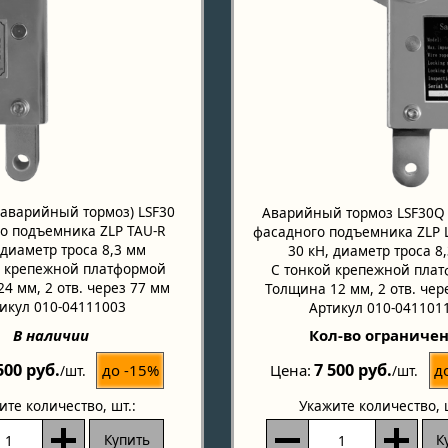
(аварийный тормоз) LSF30
Аварийный тормоз LSF30Q (
о подъемника ZLP TAU-R
фасадного подъемника ZLP L
 диаметр троса 8,3 мм
30 кН, диаметр троса 8
й крепежной платформой
С тонкой крепежной пла
4 мм, 2 отв. через 77 мм
Толщина 12 мм, 2 отв. чер
икул 010-04111003
Артикул 010-041101
В наличии
Кол-во ограниче
500 руб.
7 500 руб.
до -15%
д
Цена
/шт.
/шт.
ите количество
, шт.:
Укажите количество
, 
Купить
К