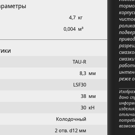
араметры
тормоз
корпус
4,7
кг
чистое
ролика
0,004
м³
подвер
привод
разре
тики
смазко
смазки
TAU-R
работ
интенс
8,3
мм
реже о
LSF30
Изображ
38
мм
дано сп
информ
30
кН
изделия
отличат
Колодочный
потреб
возмож
2 отв. d12 мм