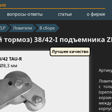
ние
вопросы-ответы
статьи
о фирме
ZLP
Ловители
В сборе
тормоз) 38/42-I подъемника ZLP
8/42 TAU-R
 Ø8,3 мм
Артику
Ловите
с тол
(крепл
корзи
между
корпу