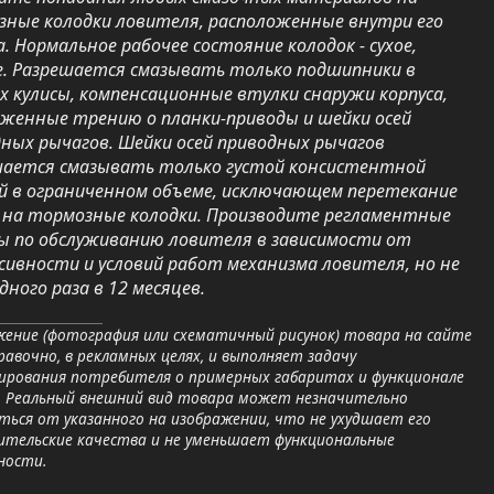
ные колодки ловителя, расположенные внутри его
а. Нормальное рабочее состояние колодок - сухое,
. Разрешается смазывать только подшипники в
х кулисы, компенсационные втулки снаружи корпуса,
женные трению о планки-приводы и шейки осей
ных рычагов. Шейки осей приводных рычагов
шается смазывать только густой консистентной
й в ограниченном объеме, исключающем перетекание
 на тормозные колодки. Производите регламентные
ы по обслуживанию ловителя в зависимости от
ивности и условий работ механизма ловителя, но не
дного раза в 12 месяцев.
ение (фотография или схематичный рисунок) товара на сайте
равочно, в рекламных целях, и выполняет задачу
ирования потребителя о примерных габаритах и функционале
. Реальный внешний вид товара может незначительно
ься от указанного на изображении, что не ухудшает его
ительские качества и не уменьшает функциональные
ности.