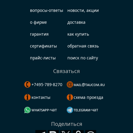
вопросы-ответы
новости, акции
о фирме
доставка
гарантия
как купить
сертификаты
обратная связь
прайс-листы
поиск по сайту
Связаться
+7495·789·8270
mail@taucom.ru
контакты
схема проезда
whatsapp-чат
telegram-чат
Поделиться