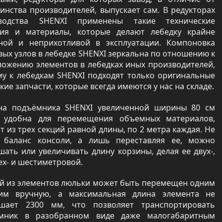
инства производителей, выпускает сам. В редукторах
водства SHENXI применены такие технические
ия и материалы, которые делают лебедку крайне
ной и неприхотливой в эксплуатации. Компоновка
ых узлов в лебедке SHENXI зеркальна по отношению к
ложению элементов в лебедках иных производителей,
му к лебедкам SHENXI подходят только оригинальные
кие запчасти, которые всегда имеются у нас на складе.
на подъёмника SHENXI увеличенной ширины 80 см
 удобна для перемещения объемных материалов,
т из трех секций равной длины, по 2 метра каждая. Не
 баланс консоли, а лишь переставляя ее, можно
ать или увеличивать длину корзины, делая ее двух-,
х- и шестиметровой.
й из элементов люльки может быть перемещен одним
им вручную, а максимальная длина элемента не
шает 2300 мм, что позволяет транспортировать
мник в разобранном виде даже малогабаритным