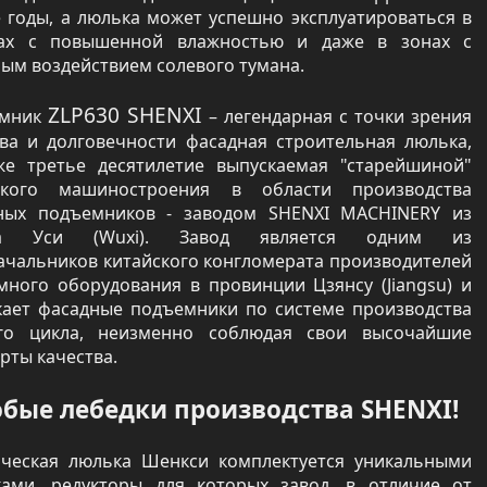
е годы, а люлька может успешно эксплуатироваться в
ах с повышенной влажностью и даже в зонах с
ым воздействием солевого тумана.
ZLP630 SHENXI
ёмник
– легендарная с точки зрения
тва и долговечности фасадная строительная люлька,
же третье десятилетие выпускаемая "старейшиной"
ского машиностроения в области производства
ных подъемников - заводом SHENXI MACHINERY из
да Уси (Wuxi). Завод является одним из
ачальников китайского конгломерата производителей
много оборудования в провинции Цзянсу (Jiangsu) и
кает фасадные подъемники по системе производства
го цикла, неизменно соблюдая свои высочайшие
рты качества.
бые лебедки производства SHENXI!
ическая люлька Шенкси комплектуется уникальными
ками, редукторы для которых завод, в отличие от