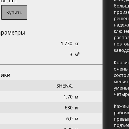
тво
, шт.:
больш
произ
Купить
решен
надеж
ключев
араметры
распо
1 730
кг
поэто
заводс
3
м³
Корзи
очень
тики
состои
меняя
SHENXI
уменьш
четыре
1,70
м
Кажды
630
кг
рабоч
6,0
м
превы
подъё