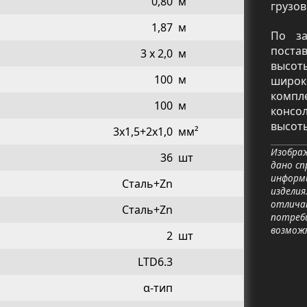
0,80
м
грузо
1,87
м
По за
поста
3 x 2,0
м
высот
100
м
широк
компл
100
м
консо
высоты
3x1,5+2x1,0
мм²
Изображ
36
шт
дано сп
информ
Сталь+Zn
изделия
отличат
Сталь+Zn
потреб
возмож
2
шт
LTD6.3
α-тип