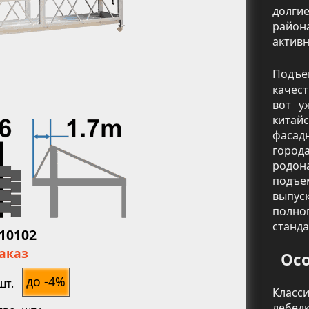
долги
район
активн
Подъ
качес
вот у
китай
фасад
горо
родон
подъе
выпус
ь
полно
станда
010102
заказ
Осо
до -4%
шт.
Класс
лебед