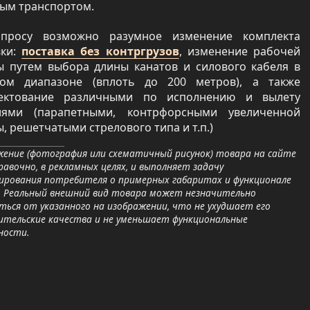
вым транспортом.
просу возможно разумное изменение комплекта
вки:
поставка без контргрузов
, изменение рабочей
ы путем выбора длины канатов и силового кабеля в
ом диапазоне (вплоть до 200 метров), а также
ектование различными по исполнению и вылету
лями (парапетными, контрфорсными увеличенной
, решетчатыми стрелового типа и т.п.)
ение (фотография или схематичный рисунок) товара на сайте
равочно, в рекламных целях, и выполняет задачу
ирования потребителя о примерных габаритах и функционале
. Реальный внешний вид товара может незначительно
ься от указанного на изображении, что не ухудшает его
ительские качества и не уменьшает функциональные
ности.