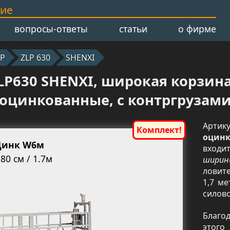
ние
вопросы-ответы
статьи
о фирме
LP
ZLP 630
SHENXI
P630 SHENXI, широкая корзина 
оцинкованные, с контргрузам
Арти
оцин
 Цинк W6м
входи
80 см / 1.7м
шири
ловит
1,7 м
силов
Благо
этого