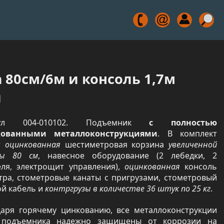
80см/6м и консоль 1,7м
и
кул 004-010102. Подъемник
с полностью
кованными металлоконструкциями
. В комплект
т
оцинкованная
шестиметровая корзина
увеличенной
ны 80 см
, навесное оборудование (2 лебедки, 2
еля, электрощит управления),
оцинкованная
консоль
етра, стометровые канаты с пригрузами, стометровый
ой кабель и
контргрузы в количестве 36 штук по 25 кг
.
даря горячему цинкованию, все металлоконструкции
 подъемника надежно защищены от коррозии на