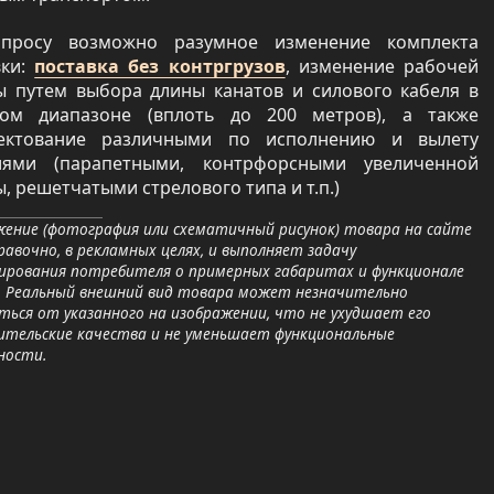
просу возможно разумное изменение комплекта
вки:
поставка без контргрузов
, изменение рабочей
ы путем выбора длины канатов и силового кабеля в
ом диапазоне (вплоть до 200 метров), а также
ектование различными по исполнению и вылету
лями (парапетными, контрфорсными увеличенной
, решетчатыми стрелового типа и т.п.)
ение (фотография или схематичный рисунок) товара на сайте
равочно, в рекламных целях, и выполняет задачу
ирования потребителя о примерных габаритах и функционале
. Реальный внешний вид товара может незначительно
ься от указанного на изображении, что не ухудшает его
ительские качества и не уменьшает функциональные
ности.