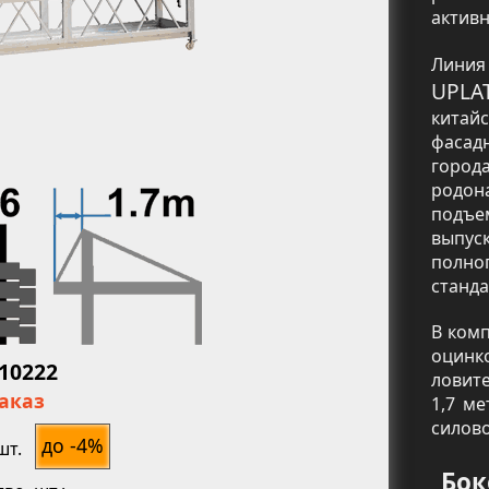
активн
Линия
UPLA
китай
фасад
горо
родон
подъе
выпус
полно
станда
ь
В ком
оцинк
010222
ловит
заказ
1,7 м
силов
до -4%
шт.
Бок