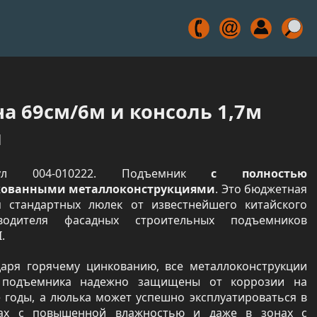
а 69см/6м и консоль 1,7м
и
кул 004-010222. Подъемник
с полностью
ованными металлоконструкциями
. Это бюджетная
я стандартных люлек от известнейшего китайского
водителя фасадных строительных подъемников
.
даря горячему цинкованию, все металлоконструкции
 подъемника надежно защищены от коррозии на
е годы, а люлька может успешно эксплуатироваться в
ах с повышенной влажностью и даже в зонах с