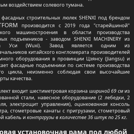
ым воздействием солевого тумана.
 фасадных строительных люлек SHENXI под брендом
TFORM
производится с 2019 года "старейшиной"
ского машиностроения в области производства
ных подъемников - заводом SHENXI MACHINERY из
да Уси (Wuxi). Завод является одним из
ачальников китайского конгломерата производителей
много оборудования в провинции Цзянсу (Jiangsu) и
кает фасадные подъемники по системе производства
го цикла, неизменно соблюдая свои высочайшие
рты качества.
плект входит шестиметровая корзина
шириной 69 см
из
ованной стали, навесное оборудование (2 лебедки, 2
еля, электрощит управления),
оцинкованная
консоль
етра, стометровые канаты с пригрузами, стометровый
ой кабель и
контргрузы в количестве 36 штук по 25 кг
.
овая установочная рама под любой