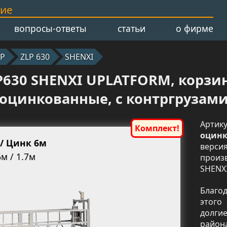
ние
вопросы-ответы
статьи
о фирме
LP
ZLP 630
SHENXI
30 SHENXI UPLATFORM, корзин
оцинкованные, с контргрузам
Арти
оцинк
 / Цинк 6м
верси
м / 1.7м
произ
SHENXI
Благо
этого
долги
район