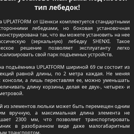
тип лебедок!
а UPLATFORM от Шенкси комплектуется стандартными
сторонними лебедками, но боковая установочная
конструирована так, что вы можете установить на нее
ссическую (зеркальную) лебедку SHENXI. Такое
ческое решение позволяет эксплуатанту легко
сализировать свой парк подъемных устройств.
на подъёмника UPLATFORM шириной 69 см состоит из
секций равной длины, по 2 метра каждая. Не меняя
с консоли, а лишь переставляя ее, можно уменьшать
еличивать длину корзины, делая ее двух-, четырех- и
метровой.
й из элементов люльки может быть перемещен одним
им вручную, а максимальная длина элемента не
шает 2300 мм, что позволяет транспортировать
мник в разобранном виде даже малогабаритным
вым транспортом.