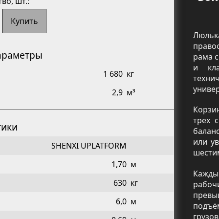
тво
, шт.:
Купить
Люльк
право
араметры
рама с
и кла
1 680
кг
техни
универ
2,9
м³
Корзи
трех 
тики
балан
или ув
SHENXI UPLATFORM
шести
1,70
м
Кажды
630
кг
рабоч
превы
6,0
м
подъё
грузо