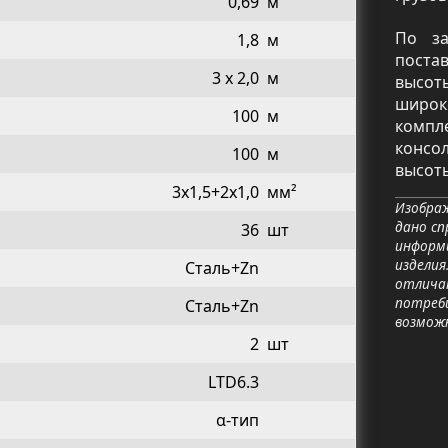
0,69
м
По за
1,8
м
поста
3 x 2,0
м
высот
широк
100
м
компл
консо
100
м
высоты
3x1,5+2x1,0
мм²
Изображ
дано сп
36
шт
информ
изделия
Сталь+Zn
отличат
потреб
Сталь+Zn
возмож
2
шт
LTD6.3
α-тип