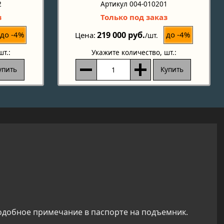
2
Артикул 004-010201
з
Только под заказ
219 000 руб.
до -4%
до -4%
Цена
/шт.
шт.:
Укажите количество
, шт.:
упить
Купить
 подобное примечание в паспорте на подъемник.