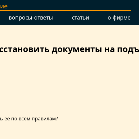
ние
вопросы-ответы
статьи
о фирме
осстановить документы на под
ь ее по всем правилам?