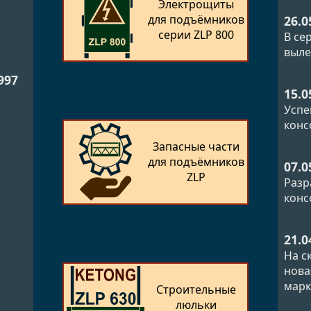
Электрощиты
для подъёмников
26.0
серии ZLP 800
В се
выле
997
15.0
Успе
конс
Запасные части
для подъёмников
07.0
ZLP
Разр
конс
21.0
На с
нова
марк
Строительные
люльки