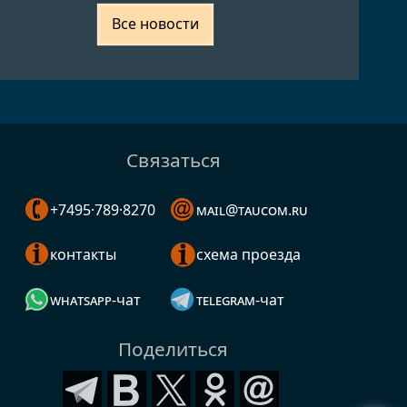
Все новости
Связаться
+7495·789·8270
mail@taucom.ru
контакты
схема проезда
whatsapp-чат
telegram-чат
Поделиться