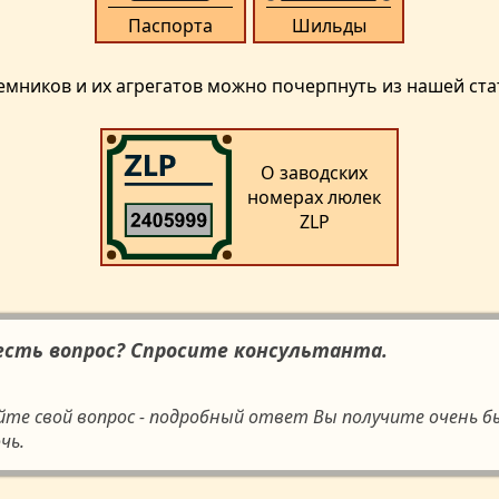
Паспорта
Шильды
иков и их агрегатов можно почерпнуть из нашей стат
О заводских
номерах люлек
ZLP
 есть вопрос? Спросите консультанта.
айте свой вопрос - подробный ответ Вы получите очень б
чь.