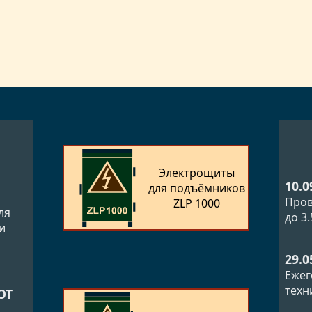
Электрощиты
10.0
для подъёмников
Пров
ZLP 1000
ля
до 3
и
29.0
Ежег
техн
ОТ