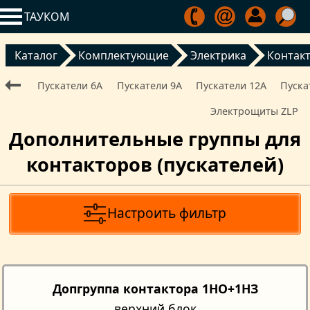
ТАУКОМ
Каталог
Комплектующие
Электрика
Контак
Пускатели 6А
Пускатели 9А
Пускатели 12А
Пуска
Электрощиты ZLP
Дополнительные группы для
контакторов (пускателей)
Настроить фильтр
Допгруппа контактора 1НО+1НЗ
верхний блок