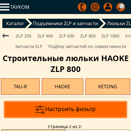
ТАУКОМ
Каталог
Подъёмники ZLP и запчасти
Люльки Z
ZLP 250
ZLP 400
ZLP 630
ZLP 800
ZLP 1000
Уг
Запчасти ZLP
Подбор запчастей по совместимости
Строительные люльки HAOKE
ZLP 800
TAU-R
HAOKE
KETONG
Настроить фильтр
Страницa 2 из 2