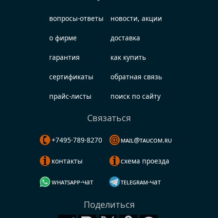
вопросы-ответы
новости, акции
о фирме
доставка
гарантия
как купить
сертификаты
обратная связь
прайс-листы
поиск по сайту
Связаться
+7495·789·8270
mail@taucom.ru
контакты
схема проезда
whatsapp-чат
telegram-чат
Поделиться