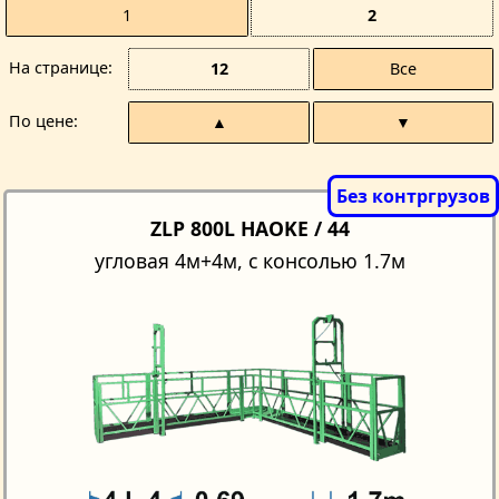
1
2
На странице
12
Все
По цене
▲
▼
ZLP 800L HAOKE / 44
угловая 4м+4м, с консолью 1.7м