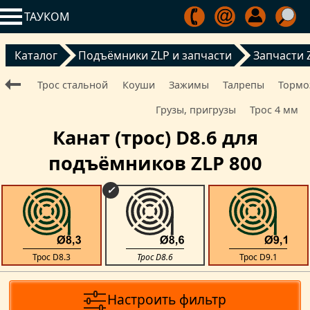
ТАУКОМ
Каталог
Подъёмники ZLP и запчасти
Запчасти 
Трос стальной
Коуши
Зажимы
Талрепы
Тормо
Грузы, пригрузы
Трос 4 мм
Канат (трос) D8.6 для
подъёмников ZLP 800
Трос D8.3
Трос D8.6
Трос D9.1
Настроить фильтр