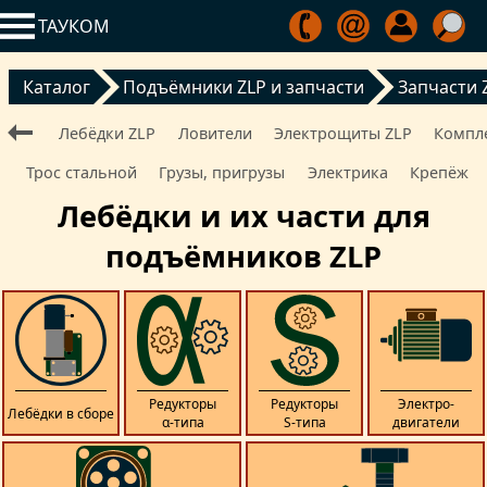
ТАУКОМ
Каталог
Подъёмники ZLP и запчасти
Запчасти 
Лебёдки ZLP
Ловители
Электрощиты ZLP
Компл
Трос стальной
Грузы, пригрузы
Электрика
Крепёж
Лебёдки и их части для
подъёмников ZLP
Редукторы
Редукторы
Электро­
Лебёдки в сборе
α‑типа
S‑типа
двигатели