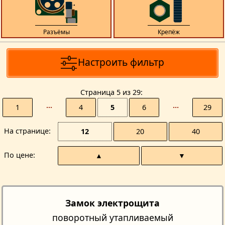
Разъёмы
Крепёж
Настроить фильтр
Страницa 5 из 29
1
···
4
5
6
···
29
На странице
12
20
40
По цене
▲
▼
Замок электрощита
поворотный утапливаемый