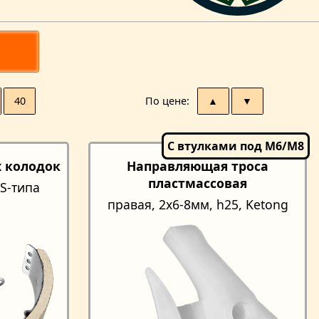
40
По цене
▲
▼
 колодок
Направляющая троса
пластмассовая
S-типа
правая, 2х6-8мм, h25, Ketong