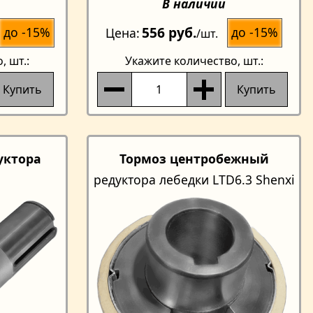
В наличии
556 руб.
до -15%
до -15%
Цена
/шт.
о
, шт.:
Укажите количество
, шт.:
Купить
Купить
уктора
Тормоз центробежный
редуктора лебедки LTD6.3 Shenxi