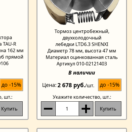
Тормоз центробежный,
ктора
двухколодочный
а TAU-R
лебедки LTD6.3 SHENXI
ина 162 мм
Диаметр 78 мм, высота 47 мм
зуб прямой
Материал оцинкованная сталь
0106
Артикул 010-02121403
В наличии
2 678 руб.
до -15%
до -15%
Цена
/шт.
о
, шт.:
Укажите количество
, шт.:
Купить
Купить