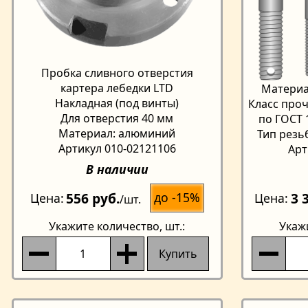
Пробка сливного отверстия
картера лебедки LTD
Материа
Накладная (под винты)
Класс проч
Для отверстия 40 мм
по ГОСТ 
Материал: алюминий
Тип резь
Артикул 010-02121106
Арт
В наличии
556 руб.
3 
до -15%
Цена
Цена
/шт.
Укажите количество
, шт.:
Укаж
Купить