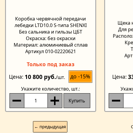
Коробка червячной передачи
Щека 
лебедки LTD10.0 S-типа SHENXI
Для р
Без сальника и гильзы ЦБТ
Располо
Окраска: без окраски
Кре
Материал: алюминиевый сплав
Артикул 010-02220621
Арт
Только под заказ
10 800 руб.
3
до -15%
Цена
Цена
/шт.
Укажите количество
, шт.:
Укаж
Купить
← предыдущая