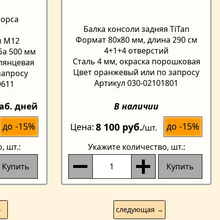
форса
Балка консоли задняя TiTan
Формат 80х80 мм, длина 290 см
м М12
4+1+4 отверстий
ба 500 мм
Сталь 4 мм, окраска порошковая
лянцевая
Цвет оранжевый или по запросу
запросу
Артикул 030-02101801
0611
аб. дней
В наличии
8 100 руб.
до -15%
до -15%
Цена
/шт.
о
, шт.:
Укажите количество
, шт.:
Купить
Купить
6
следующая →