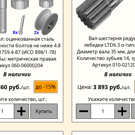
Вал-шестерня реду
л: оцинкованная сталь
лебедки LTD6.3 α-тип
ности болтов не ниже 4.8
Диаметр вала 35 мм, дл
1759.4-87 (ИСО 898/1-78)
Количество зубьев 14, 
бы: метрическая правая
Артикул 010-0212
икул 060-06000204
В наличии
В наличии
360 руб.
3 893 руб.
до -15%
Цена
/шт.
/шт.
ите количество
, шт.:
Укажите количеств
Купить