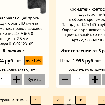
Кронштейн контр
двусторонний
направляющей троса
в сборе с крепежо
едукторов LTD α-типа
Площадка 140х140, тру
жение: правое верхнее
Окраска порошковая г
пление: 2x М6/М8
Цвет черный или по 
Толщина: 2,5 мм
Артикул 030-0710
икул 010-02123105
В наличии
Изготовление от 5 р
34 руб.
1 995 руб.
до -15%
Цена
/шт.
/шт.
ите количество
, шт.:
Укажите количеств
Купить
1
···
29
30
31
···
5
Страницa 30 из 56