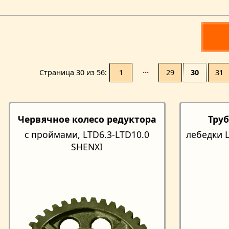
1
···
29
30
31
Страницa 30 из 56
Червячное колесо редуктора
Тру
с проймами, LTD6.3-LTD10.0
лебедки L
SHENXI