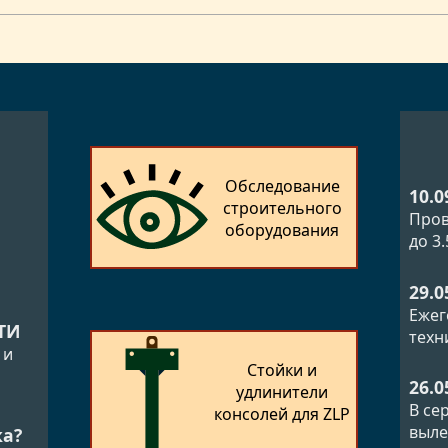
Обследование
10.0
строительного
Пров
оборудования
до 3
29.0
Ежег
ТИ
техн
 и
Стойки и
26.0
удлинители
В се
консолей для ZLP
выле
ка?