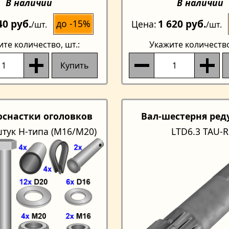
В наличии
В наличии
40 руб.
1 620 руб.
до -15%
Цена
/шт.
/шт.
ите количество
, шт.:
Укажите количеств
Купить
оснастки оголовков
Вал-шестерня ред
штук Н-типа (M16/М20)
LTD6.3 TAU-R