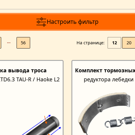
Настроить фильтр
···
56
На странице
12
20
бка вывода троса
Комплект тормозных
TD6.3 TAU-R / Haoke L2
редуктора лебедки 