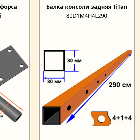
форса
Балка консоли задняя TiTan
й
80D1М4H4L290