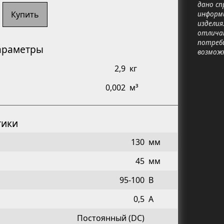
дано сп
Купить
информ
изделия
отличат
потреб
араметры
возмож
2,9
кг
0,002
м³
тики
130
мм
45
мм
95-100
В
0,5
А
Постоянный (DC)