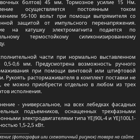
овочных болтов) 45 мм. Тормозное усилие 15 Нм.
вление осуществляется постоянным током
жением 95-100 вольт при помощи выпрямителя со
енной защитой от импульсного перенапряжения.
ние на катушку электромагнита подается по
ильному термостойкому силиконизированному
у.
сполнительной части при нормально выставленном
е 0,5-0,6 мм. Предусмотрена возможность ручного
рмаживания при помощи винтовой или штифтовой
и. Рукоять растормаживателя в комплект поставки не
т, ее можно приобрести отдельно в любом из трех
нтов исполнения.
нение - универсальное, на всех лебедках фасадных
тельных подъемников, оснащенных трехфазными
онными электродвигателями типа YEJ90L-4 и YEJ100L1-
остью 1,5-2,5 кВт.
ение (фотография или схематичный рисунок) товара на сайте