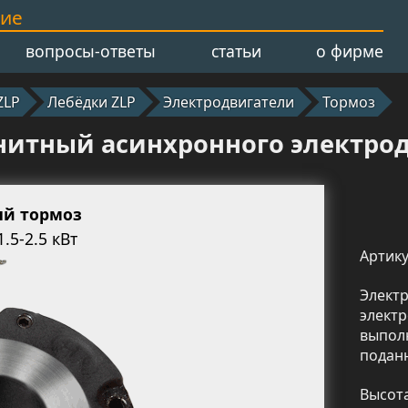
ние
вопросы-ответы
статьи
о фирме
ZLP
Лебёдки ZLP
Электродвигатели
Тормоз
итный асинхронного электродв
ый тормоз
.5-2.5 кВт
Артику
Элект
элект
выпол
поданн
Высо