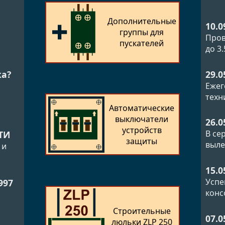
Дополнительные
10.0
группы для
Пров
пускателей
до 3
29.0
ка?
Ежег
техн
Автоматические
выключатели
26.0
устройств
В се
ТИ
защиты
выле
 и
15.0
Успе
997
конс
Строительные
07.0
люльки ZLP 250