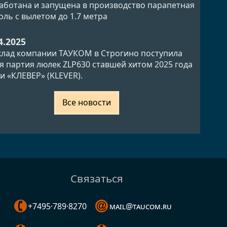
аботана и запущена в производство парапетная
оль с вылетом до 1.7 метра
4.2025
клад компании ТАУКОМ в Строгино поступила
я партия люлек ZLP630 ставшей хитом 2025 года
и «КЛЕВЕР» (KLEVER).
Все новости
Связаться
+7495·789·8270
mail@taucom.ru