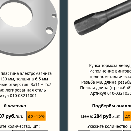
Ручка тормоза лебёд
Исполнение винтово
 пластина электромагнита
цельнометаллическ
130 мм, толщина 6,5 мм
Резьба М8, длина резьб
ые отверстия: 3х11 + 2х7
Полная длина (с резьбой
л: легированная сталь
Артикул 010-032103
икул 010-03211001
В наличии
Подберём анало
07 руб.
284 руб.
до -15%
до
Цена
/шт.
/шт.
ите количество
, шт.:
Укажите количество
, 