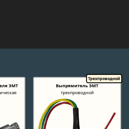
еля ЭМТ
Выпрямитель ЭМТ
ическая
трехпроводной