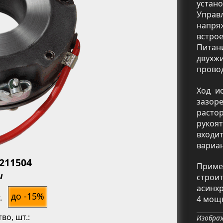
устан
Упра
напря
встро
Пита
двухж
провод
Ход и
зазор
расто
рукоят
входи
ь
вариа
3211504
Приме
и
строи
асинхр
до -15%
.
4 мощн
тво
, шт.:
Изображ