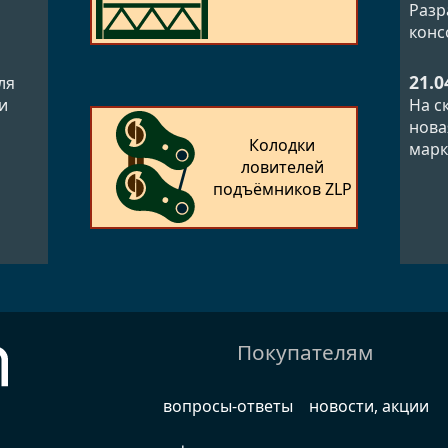
Разр
конс
21.0
ля
и
На с
нова
Колодки
марк
ловителей
подъёмников ZLP
Покупателям
вопросы-ответы
новости, акции