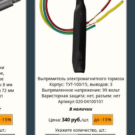
ки
е,
Выпрямитель электромагнитного тормоза
ое
Корпус: ТУТ-100/15, выводов: 3
ы 8 мм
Выпрямленное напряжение: 99 вольт
) 72 мм
Варисторная защита: нет, разъем: нет
01
Артикул 020-04100101
г
В наличии
340 руб.
 -15%
до -15%
Цена
/шт.
шт.:
Укажите количество
, шт.: