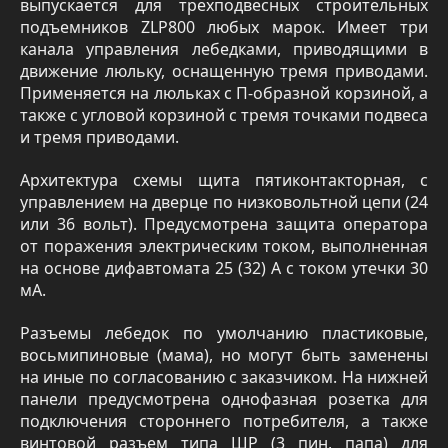
выпускается для трехподвесных строительных
подъемников ZLP800 любых марок. Имеет три
канала управления лебедками, приводящими в
движение люльку, оснащенную тремя приводами.
Применяется на люльках с П-образной корзиной, а
также с угловой корзиной с тремя точками подвеса
и тремя приводами.
Архитектура схемы щита пятиконтакторная, с
управлением на дверце по низковольтной цепи (24
или 36 вольт). Предусмотрена защита оператора
от поражения электрическим током, выполненная
на основе дифавтомата 25 (32) А с током утечки 30
мА.
Разъемы лебедок по умолчанию пластиковые,
восьмипиновые (мама), но могут быть заменены
на иные по согласованию с заказчиком. На нижней
панели предусмотрена однофазная розетка для
подключения стороннего потребителя, а также
винтовой разъем типа ШР (3 пин, папа) для