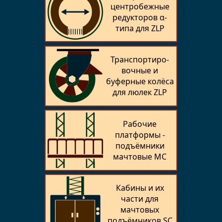
центробежные
редукторов α-
типа для ZLP
Транспортиро­
вочные и
буферные колёса
для люлек ZLP
Рабочие
платформы -
подъёмники
мачтовые MC
Кабины и их
части для
мачтовых
подъёмников SC