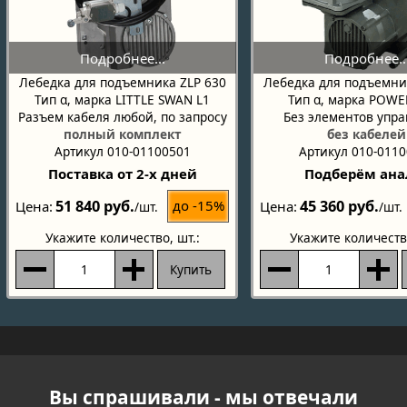
Лебедка для подъемника ZLP 630
Лебедка для подъемни
Тип α, марка LITTLE SWAN L1
Тип α, марка POW
Разъем кабеля любой, по запросу
Без элементов упр
полный комплект
без кабелей
Артикул 010-01100501
Артикул 010-011
Поставка от 2-х дней
Подберём ана
51 840 руб.
45 360 руб.
до -15%
Цена
Цена
/шт.
/шт.
Укажите количество
, шт.:
Укажите количеств
Купить
Вы спрашивали - мы отвечали