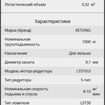
Логистический объём
0,32
м³
Характеристики
Марка (бренд)
KETONG
Номинальная
1000
кг
грузоподъемность
Назначение
Для люльки
Диаметр каната
9,1
мм
Модель мотор-редуктора
LTD10.0
Тип редуктора
S-тип
Номинальная скорость
м/
8-10
подъема и спуска
мин
Тип ловителя
LST30