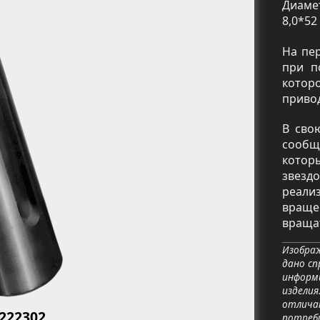
Диаме
8,0*52
На пе
при п
котор
приво
В сво
сообщ
котор
звезд
реали
враще
вращат
Изображ
дано сп
информ
ь
изделия
отличат
2222302
потреб