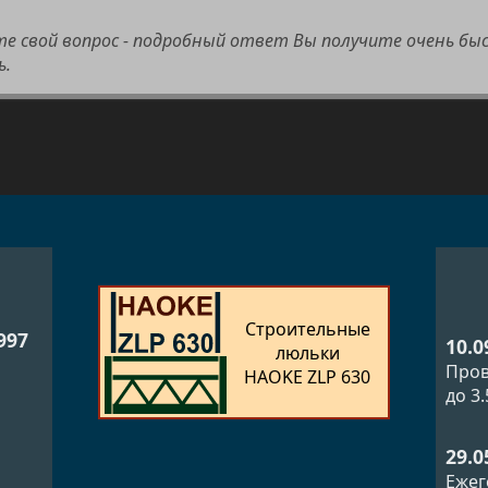
те свой вопрос - подробный ответ Вы получите очень бы
ь.
Строительные
997
10.0
люльки
Пров
HAOKE ZLP 630
до 3
29.0
Ежег