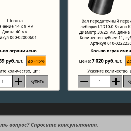
Шпонка
Вал передаточный пер
ечение 14 х 9 мм
лебедки LTD10.0 S-типа 
Длина 40 мм
Диаметр 30/25 мм, длина
икул 060-02000601
Количество зубьев 11, зу
Артикул 010-022223
л-во ограничено
Кол-во ограниче
39 руб.
7 020 руб.
до -15%
д
Цена
/шт.
/шт.
ите количество
, шт.:
Укажите количество
, 
Купить
К
сть вопрос? Спросите консультанта.