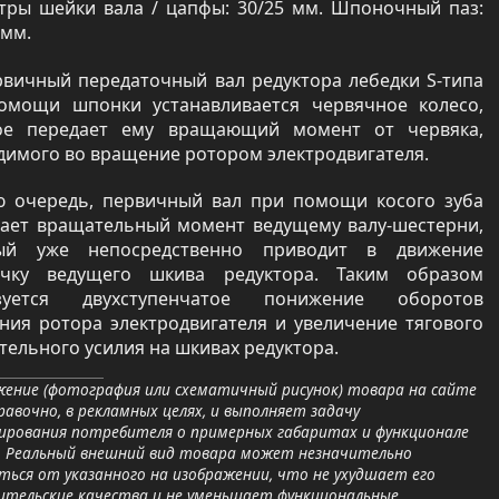
тры шейки вала / цапфы: 30/25 мм. Шпоночный паз:
 мм.
рвичный передаточный вал редуктора лебедки S-типа
омощи шпонки устанавливается червячное колесо,
ое передает ему вращающий момент от червяка,
димого во вращение ротором электродвигателя.
ю очередь, первичный вал при помощи косого зуба
ает вращательный момент ведущему валу-шестерни,
ый уже непосредственно приводит в движение
очку ведущего шкива редуктора. Таким образом
зуется двухступенчатое понижение оборотов
ния ротора электродвигателя и увеличение тягового
ельного усилия на шкивах редуктора.
ение (фотография или схематичный рисунок) товара на сайте
равочно, в рекламных целях, и выполняет задачу
ирования потребителя о примерных габаритах и функционале
. Реальный внешний вид товара может незначительно
ься от указанного на изображении, что не ухудшает его
ительские качества и не уменьшает функциональные