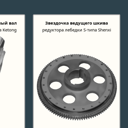
ный вал
Звездочка ведущего шкива
а Ketong
редуктора лебедки S-типа Shenxi