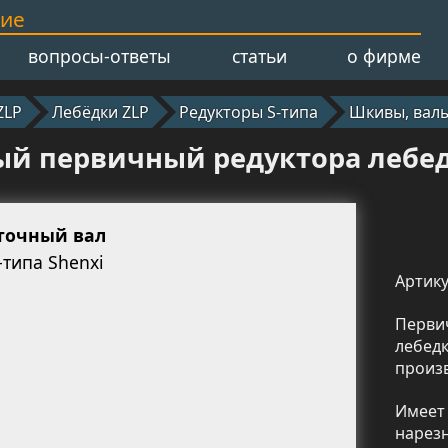
ние
вопросы-ответы
статьи
о фирме
ZLP
Лебёдки ZLP
Редукторы S‑типа
Шкивы, вал
ый первичный редуктора лебедк
точный вал
-типа Shenxi
Артику
Перви
лебед
произ
Имеет
нарез