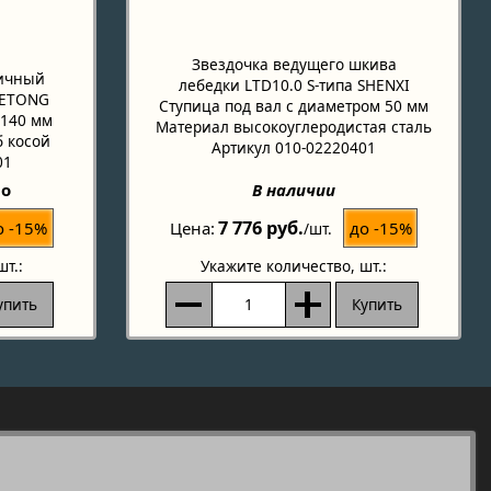
Звездочка ведущего шкива
вичный
лебедки LTD10.0 S-типа SHENXI
KETONG
Ступица под вал с диаметром 50 мм
 140 мм
Материал высокоуглеродистая сталь
б косой
Артикул 010-02220401
01
но
В наличии
7 776 руб.
о -15%
до -15%
Цена
/шт.
шт.:
Укажите количество
, шт.:
упить
Купить