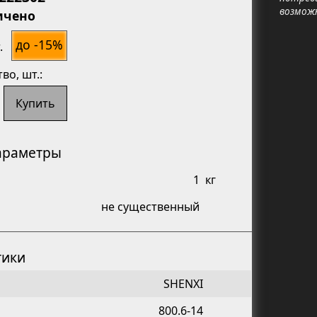
возмож
ичено
до -15%
.
тво
, шт.:
Купить
араметры
1
кг
не существенный
тики
SHENXI
800.6-14