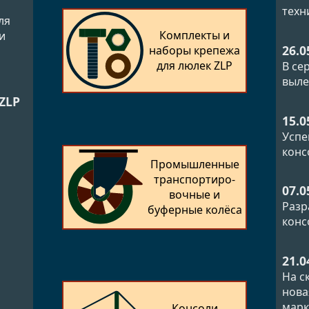
техн
ля
Комплекты и
и
26.0
наборы крепежа
для люлек ZLP
В се
выле
ZLP
й
15.0
Успе
конс
Промышленные
транспортиро­
07.0
вочные и
Разр
буферные колёса
конс
21.0
На с
нова
марк
Консоли