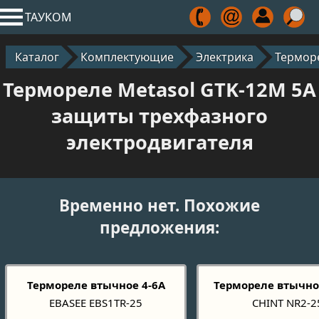
ТАУКОМ
Каталог
Комплектующие
Электрика
Термор
Термореле Metasol GTK-12M 5A
защиты трехфазного
электродвигателя
Временно нет. Похожие
предложения:
Термореле втычное 4-6А
Термореле втычное
EBASEE EBS1TR-25
CHINT NR2-2