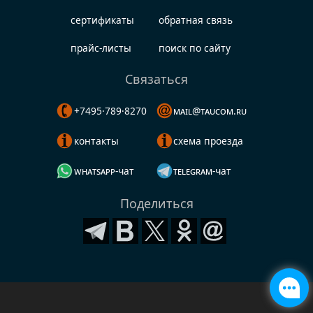
сертификаты
обратная связь
прайс-листы
поиск по сайту
Связаться
+7495·789·8270
mail@taucom.ru
контакты
схема проезда
whatsapp-чат
telegram-чат
Поделиться