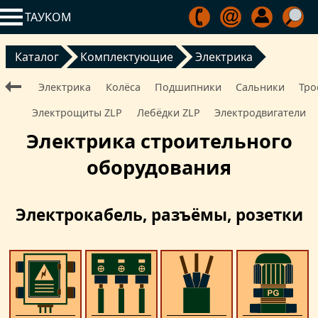
ТАУКОМ
Каталог
Комплектующие
Электрика
Электрика
Колёса
Подшипники
Сальники
Тро
Электрощиты ZLP
Лебёдки ZLP
Электро­двигатели
Электрика строительного
оборудования
Электрокабель, разъёмы, розетки