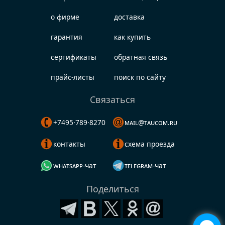
о фирме
доставка
гарантия
как купить
сертификаты
обратная связь
прайс-листы
поиск по сайту
Связаться
+7495·789·8270
mail@taucom.ru
контакты
схема проезда
whatsapp-чат
telegram-чат
Поделиться