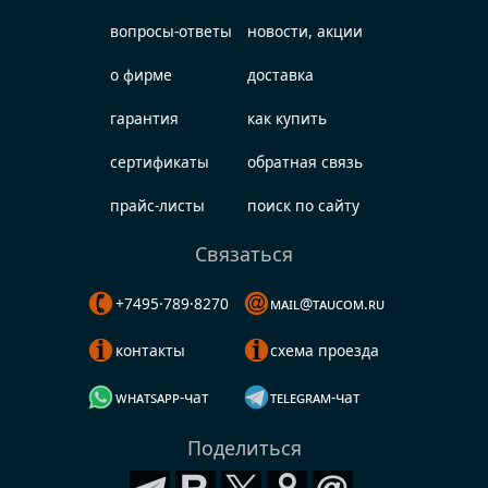
вопросы-ответы
новости, акции
о фирме
доставка
гарантия
как купить
сертификаты
обратная связь
прайс-листы
поиск по сайту
Связаться
+7495·789·8270
mail@taucom.ru
контакты
схема проезда
whatsapp-чат
telegram-чат
Поделиться