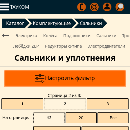
ТАУКОМ
Каталог
Комплектующие
Сальники
Электрика
Колёса
Подшипники
Сальники
Тро
Лебёдки ZLP
Редукторы α‑типа
Электро­двигатели
Сальники и уплотнения
Настроить фильтр
Страницa 2 из 3
1
2
3
На странице
12
20
Все