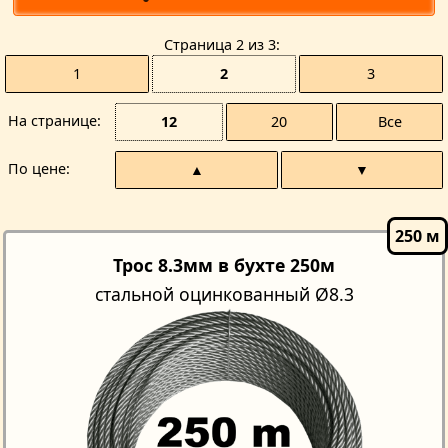
Страницa 2 из 3
1
2
3
На странице
12
20
Все
По цене
▲
▼
Трос 8.3мм в бухте 250м
стальной оцинкованный Ø8.3