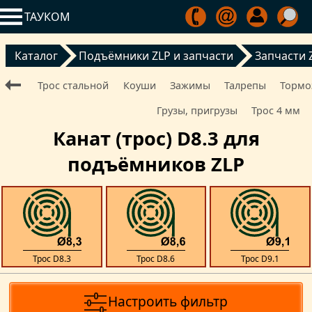
ТАУКОМ
Каталог
Подъёмники ZLP и запчасти
Запчасти 
Трос стальной
Коуши
Зажимы
Талрепы
Тормо
Грузы, пригрузы
Трос 4 мм
Канат (трос) D8.3 для
подъёмников ZLP
Трос D8.3
Трос D8.6
Трос D9.1
Настроить фильтр