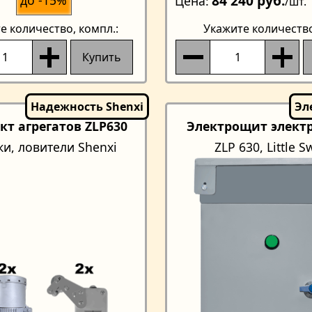
84 240 руб.
Цена
/шт.
е количество
, компл.:
Укажите количеств
Купить
кт агрегатов ZLP630
Электрощит элект
ки, ловители Shenxi
ZLP 630, Little 