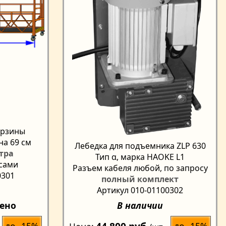
орзины
на 69 см
Лебедка для подъемника ZLP 630
етра
Тип α, марка HAOKE L1
есами
Разъем кабеля любой, по запросу
0301
полный комплект
Артикул 010-01100302
чено
В наличии
до -15%
до -15%