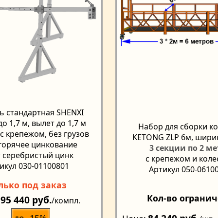
ь стандартная SHENXI
о 1,7 м, вылет до 1,7 м
Набор для сборки к
 с крепежом, без грузов
KETONG ZLP 6м, шири
 горячее цинкование
3 секции по 2 м
 серебристый цинк
с крепежом и кол
икул 030-01100801
Артикул 050-0610
лько под заказ
Кол-во ограни
95 440 руб.
/компл.
до -15%