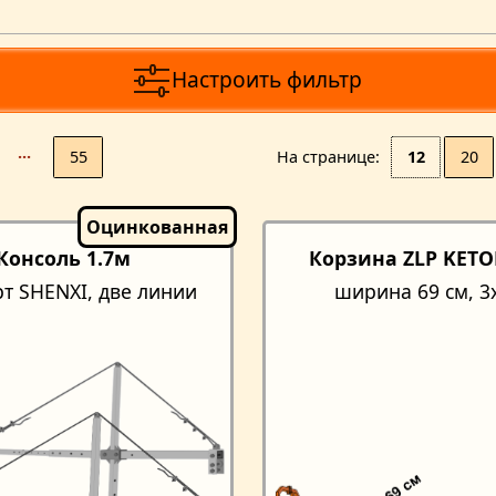
Настроить фильтр
···
55
На странице
12
20
Консоль 1.7м
Корзина ZLP KET
рт SHENXI, две линии
ширина 69 см, 3