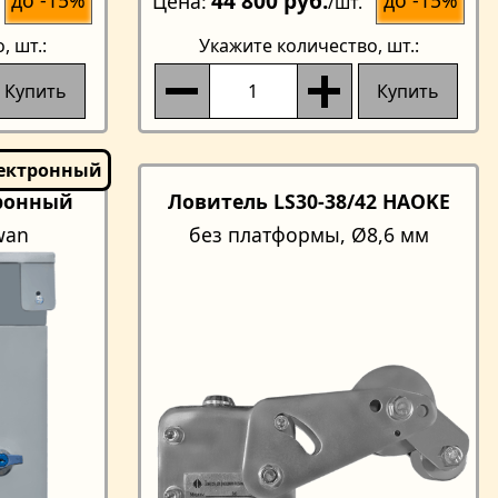
44 800 руб.
Цена
/шт.
о
, шт.:
Укажите количество
, шт.:
Купить
Купить
ронный
Ловитель LS30-38/42 HAOKE
Swan
без платформы, Ø8,6 мм