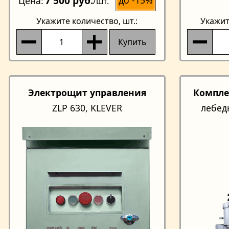
7 500 руб.
Цена
/шт.
Укажите количество
, шт.:
Укажит
Купить
Электрощит управления
Компле
ZLP 630, KLEVER
лебед