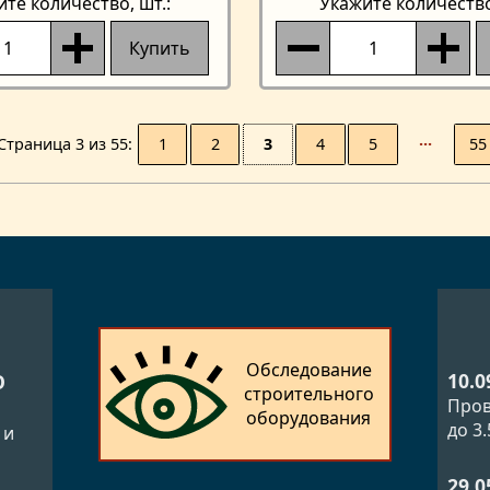
ите количество
, шт.:
Укажите количеств
Купить
1
2
3
4
5
···
55
Страницa 3 из 55
Обследование
10.0
О
строительного
Пров
оборудования
до 3
 и
29.0