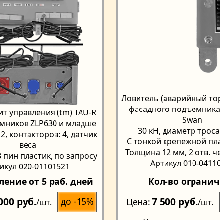
Ловитель (аварийный тор
фасадного подъемника Z
т управления (tm) TAU-R
Swan
мников ZLP630 и младше
30 кН, диаметр троса
2, контакторов: 4, датчик
С тонкой крепежной п
веса
Толщина 12 мм, 2 отв. ч
 пин пластик, по запросу
Артикул 010-0411
икул 020-01101521
ление от 5 раб. дней
Кол-во ограни
000 руб.
7 500 руб.
до -15%
Цена
/шт.
/шт.