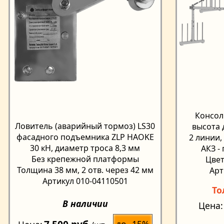
Консол
Ловитель (аварийный тормоз) LS30
высота д
фасадного подъемника ZLP HAOKE
2 линии,
30 кН, диаметр троса 8,3 мм
АКЗ -
Без крепежной платформы
Цвет
Толщина 38 мм, 2 отв. через 42 мм
Арт
Артикул 010-04110501
То
В наличии
Цена
до -15%