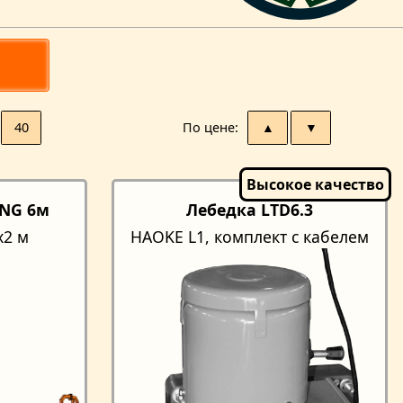
40
По цене
▲
▼
ONG 6м
Лебедка LTD6.3
x2 м
HAOKE L1, комплект с кабелем