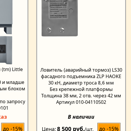
tm) Little
Ловитель (аварийный тормоз) LS30
фасадного подъемника ZLP HAOKE
0 и младше
30 кН, диаметр троса
8,6 мм
ным блоком
Без крепежной платформы
Толщина 38 мм, 2 отв. через 42 мм
 по запросу
Артикул 010-04110502
0101
каз
В наличии
8 500 руб.
до -15%
до -15%
Цена
/шт.