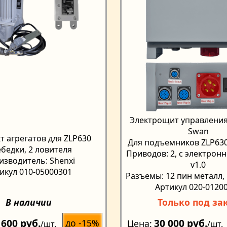
Электрощит управления (
Swan
т агрегатов для ZLP630
Для подъемников ZLP63
ебедки, 2 ловителя
Приводов: 2, с электрон
изводитель: Shenxi
v1.0
икул 010-05000301
Разъемы: 12 пин металл,
Артикул 020-0120
В наличии
Только под за
 600 руб.
30 000 руб.
до -15%
Цена
/шт.
/шт.