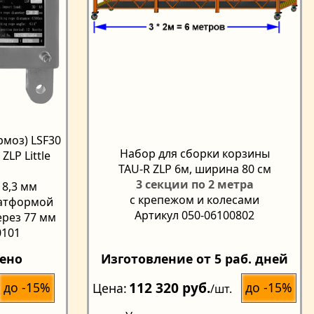
моз) LSF30
Набор для сборки корзины
LP Little
TAU-R ZLP 6м, ширина 80 см
3 секции по 2 метра
 8,3 мм
с крепежом и колесами
латформой
Артикул 050-06100802
ерез 77 мм
0101
чено
Изготовление от 5 раб. дней
112 320 руб.
до -15%
до -15%
Цена
/шт.