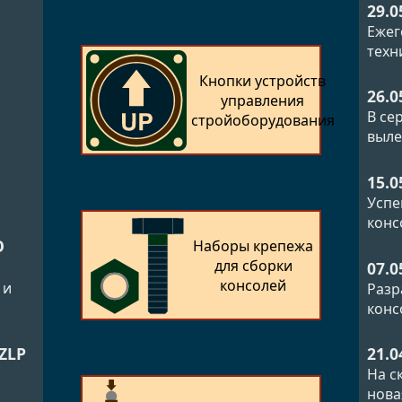
29.0
Ежег
техн
Кнопки устройств
26.0
управления
В се
стройоборудования
выле
15.0
Успе
конс
О
Наборы крепежа
для сборки
07.0
консолей
 и
Разр
конс
ZLP
21.0
й
На с
нова