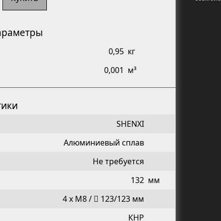
араметры
0,95
кг
0,001
м³
тики
SHENXI
Алюминиевый сплав
Не требуется
132
мм
4 х М8 /  123/123 мм
КНР