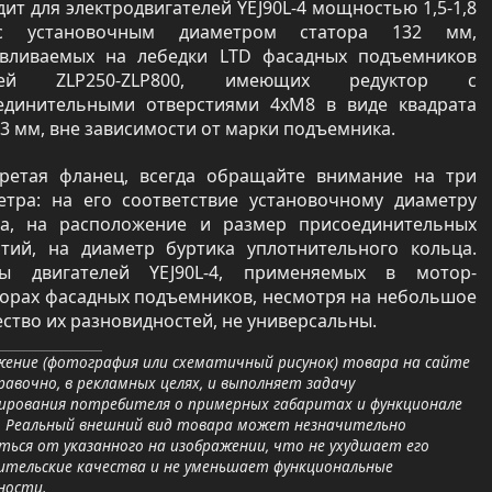
ит для электродвигателей YEJ90L-4 мощностью 1,5-1,8
с установочным диаметром статора 132 мм,
авливаемых на лебедки LTD фасадных подъемников
лей ZLP250-ZLP800, имеющих редуктор с
единительными отверстиями 4хМ8 в виде квадрата
3 мм, вне зависимости от марки подъемника.
ретая фланец, всегда обращайте внимание на три
етра: на его соответствие установочному диаметру
ра, на расположение и размер присоединительных
стий, на диаметр буртика уплотнительного кольца.
ы двигателей YEJ90L-4, применяемых в мотор-
торах фасадных подъемников, несмотря на небольшое
ство их разновидностей, не универсальны.
ение (фотография или схематичный рисунок) товара на сайте
равочно, в рекламных целях, и выполняет задачу
ирования потребителя о примерных габаритах и функционале
. Реальный внешний вид товара может незначительно
ься от указанного на изображении, что не ухудшает его
ительские качества и не уменьшает функциональные
ности.