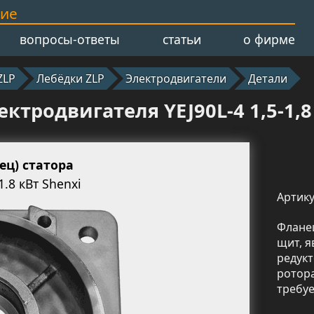
ние
вопросы-ответы
статьи
о фирме
ZLP
Лебёдки ZLP
Электродвигатели
Детали
ктродвигателя YEJ90L-4 1,5-1,8
ц) статора
1.8 кВт Shenxi
Артику
Флане
щит, я
редук
ротор
требу