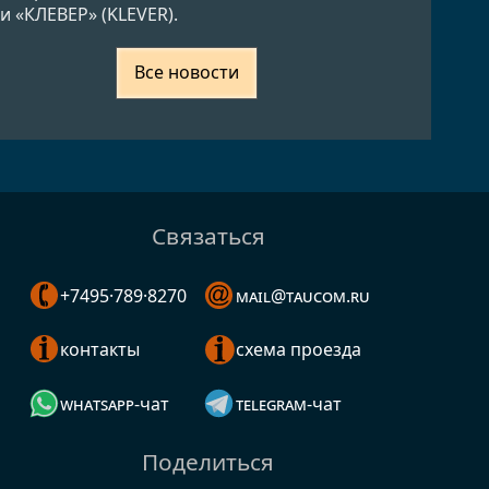
и «КЛЕВЕР» (KLEVER).
Все новости
Связаться
+7495·789·8270
mail@taucom.ru
контакты
схема проезда
whatsapp-чат
telegram-чат
Поделиться