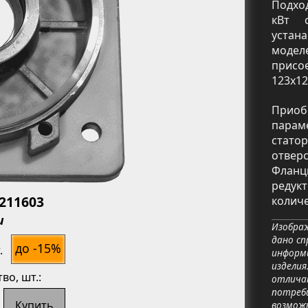
Подход
кВт 
устан
моде
присо
123х12
Приоб
парам
стато
отвер
Фланц
ь
редук
3211603
количе
и
Изображ
дано сп
до -15%
.
информ
изделия
тво
, шт.:
отличат
потреб
Купить
возмож