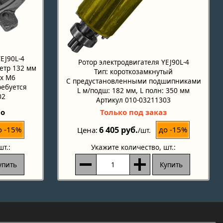
EJ90L-4
Ротор электродвигателя YEJ90L-4
етр 132 мм
Тип: короткозамкнутый
 х М6
С предустановленными подшипниками
ребуется
L м/подш: 182 мм, L полн: 350 мм
02
Артикул 010-03211303
но
Только под заказ
6 405 руб.
о -15%
до -15%
Цена
/шт.
шт.:
Укажите количество
, шт.:
упить
Купить