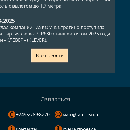
оль с вылетом до 1.7 метра
4.2025
клад компании ТАУКОМ в Строгино поступила
я партия люлек ZLP630 ставшей хитом 2025 года
и «КЛЕВЕР» (KLEVER).
Все новости
Связаться
+7495·789·8270
mail@taucom.ru
контакты
схема проезда