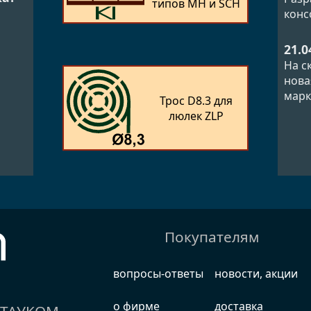
типов MH и SCH
конс
21.0
На с
нова
марк
Трос D8.3 для
люлек ZLP
Покупателям
вопросы-ответы
новости, акции
о фирме
доставка