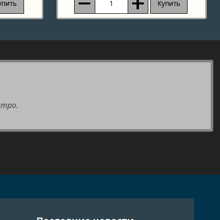
упить
Купить
стро.