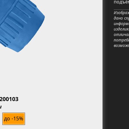
подъём
Изображ
дано сп
информ
изделия
отличат
потреб
возмож
ь
8200103
и
до -15%