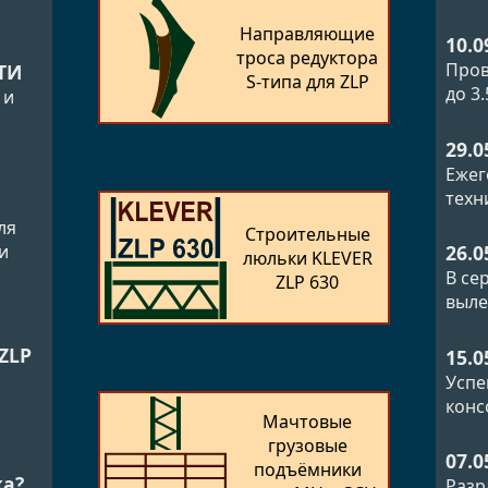
Направляющие
10.0
троса редуктора
Пров
ТИ
S-типа для ZLP
до 3
 и
29.0
Ежег
техн
ля
Строительные
и
26.0
люльки KLEVER
В се
ZLP 630
выле
ZLP
15.0
й
Успе
конс
Мачтовые
грузовые
07.0
подъёмники
ка?
Разр