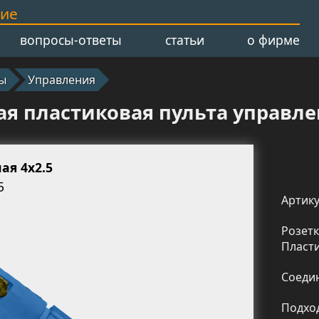
ние
вопросы-ответы
статьи
о фирме
ы
Управления
ая пластиковая пульта управле
ая 4x2.5
5
Артику
Розетк
Пласти
Соедин
Подхо