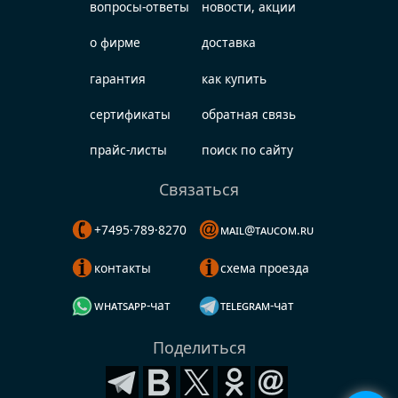
вопросы-ответы
новости, акции
о фирме
доставка
гарантия
как купить
сертификаты
обратная связь
прайс-листы
поиск по сайту
Связаться
+7495·789·8270
mail@taucom.ru
контакты
схема проезда
whatsapp-чат
telegram-чат
Поделиться