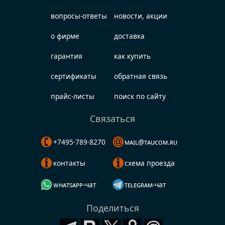
вопросы-ответы
новости, акции
о фирме
доставка
гарантия
как купить
сертификаты
обратная связь
прайс-листы
поиск по сайту
Связаться
+7495·789·8270
mail@taucom.ru
контакты
схема проезда
whatsapp-чат
telegram-чат
Поделиться