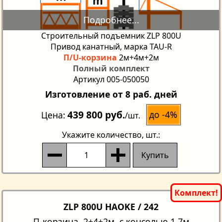
Строительный подъемник ZLP 800U
Привод канатный, марка TAU-R
П/U-корзина
2м+4м+2м
Полный комплект
Артикул 005-050050
Изготовление от 8 раб. дней
439 800 руб.
до -4%
Цена
/шт.
Укажите количество
, шт.:
Купить
ZLP 800U HAOKE / 242
П-корзина, 2+4+2м, с консолью 1.7м