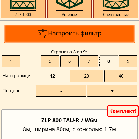
ZLP 1000
Угловые
Специальные
Настроить фильтр
Страницa 8 из 9
1
···
5
6
7
8
9
На странице
12
20
40
По цене
▲
▼
ZLP 800 TAU-R / W6м
8м, ширина 80см, с консолью 1.7м