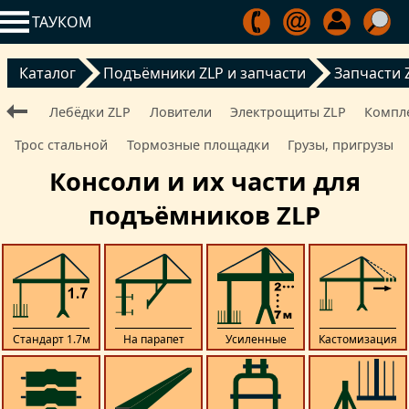
ТАУКОМ
Каталог
Подъёмники ZLP и запчасти
Запчасти 
Лебёдки ZLP
Ловители
Электрощиты ZLP
Компл
Трос стальной
Тормозные площадки
Грузы, пригрузы
Консоли и их части для
подъёмников ZLP
Стандарт 1.7м
На парапет
Усиленные
Кастомизация