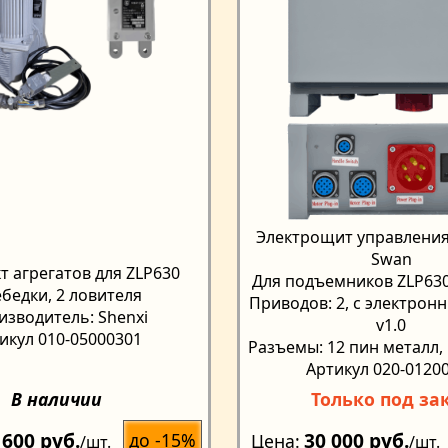
Электрощит управления (
Swan
т агрегатов для ZLP630
Для подъемников ZLP63
ебедки, 2 ловителя
Приводов: 2, с электрон
изводитель: Shenxi
v1.0
икул 010-05000301
Разъемы: 12 пин металл,
Артикул 020-0120
В наличии
Только под за
 600 руб.
30 000 руб.
до -15%
Цена
/шт.
/шт.