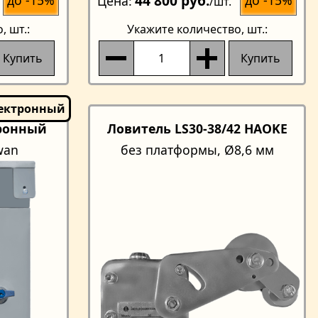
44 800 руб.
Цена
/шт.
о
, шт.:
Укажите количество
, шт.:
Купить
Купить
ронный
Ловитель LS30-38/42 HAOKE
Swan
без платформы, Ø8,6 мм