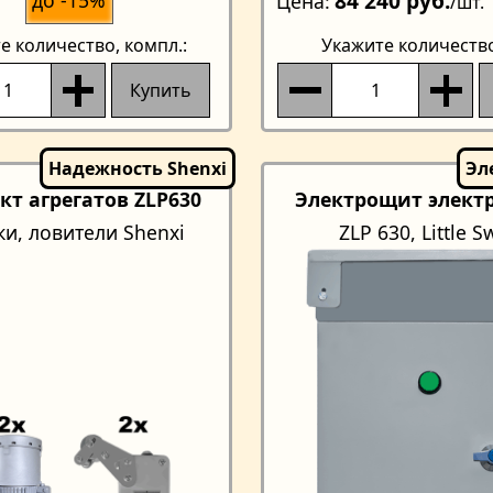
84 240 руб.
Цена
/шт.
е количество
, компл.:
Укажите количеств
Купить
кт агрегатов ZLP630
Электрощит элект
ки, ловители Shenxi
ZLP 630, Little 