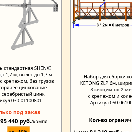
ь стандартная SHENXI
о 1,7 м, вылет до 1,7 м
Набор для сборки к
 с крепежом, без грузов
KETONG ZLP 6м, шири
 горячее цинкование
3 секции по 2 м
 серебристый цинк
с крепежом и кол
икул 030-01100801
Артикул 050-0610
лько под заказ
Кол-во ограни
95 440 руб.
/компл.
до -15%