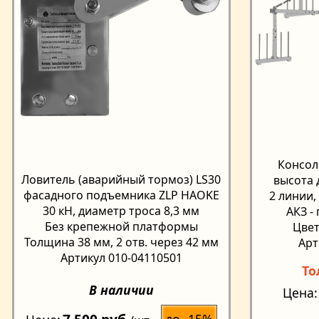
Консол
Ловитель (аварийный тормоз) LS30
высота д
фасадного подъемника ZLP HAOKE
2 линии,
30 кН, диаметр троса 8,3 мм
АКЗ -
Без крепежной платформы
Цвет
Толщина 38 мм, 2 отв. через 42 мм
Арт
Артикул 010-04110501
То
В наличии
Цена
до -15%