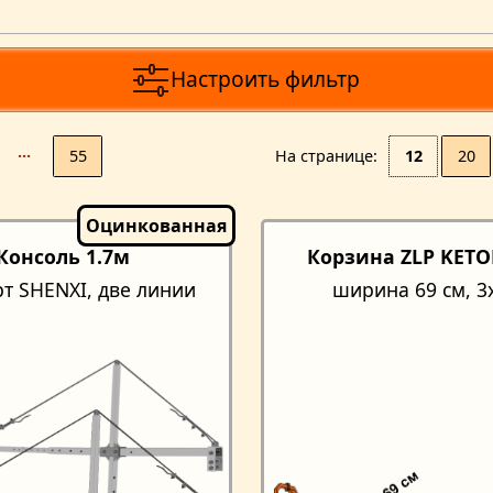
Настроить фильтр
···
55
На странице
12
20
Консоль 1.7м
Корзина ZLP KET
рт SHENXI, две линии
ширина 69 см, 3