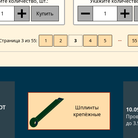
ите количество
, шт.:
Укажите количеств
Купить
1
2
3
4
5
···
55
Страницa 3 из 55
ОТ
Шплинты
10.0
крепёжные
Пров
до 3