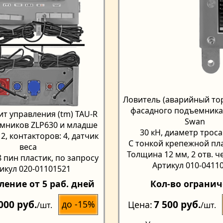
Ловитель (аварийный тор
фасадного подъемника Z
т управления (tm) TAU-R
Swan
мников ZLP630 и младше
30 кН, диаметр троса
2, контакторов: 4, датчик
С тонкой крепежной п
веса
Толщина 12 мм, 2 отв. ч
 пин пластик, по запросу
Артикул 010-0411
икул 020-01101521
ление от 5 раб. дней
Кол-во ограни
000 руб.
7 500 руб.
до -15%
Цена
/шт.
/шт.