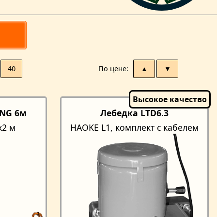
40
По цене
▲
▼
ONG 6м
Лебедка LTD6.3
x2 м
HAOKE L1, комплект с кабелем