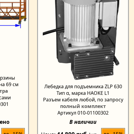
орзины
на 69 см
Лебедка для подъемника ZLP 630
етра
Тип α, марка HAOKE L1
есами
Разъем кабеля любой, по запросу
0301
полный комплект
Артикул 010-01100302
чено
В наличии
до -15%
до -15%