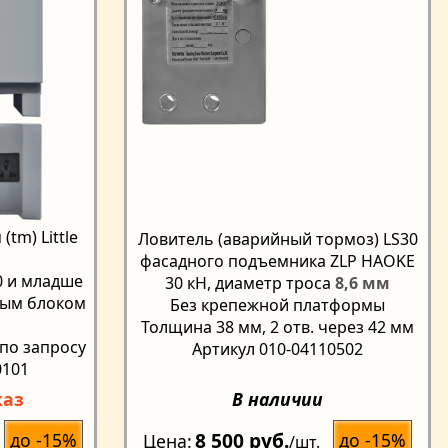
tm) Little
Ловитель (аварийный тормоз) LS30
фасадного подъемника ZLP HAOKE
0 и младше
30 кН, диаметр троса
8,6 мм
ным блоком
Без крепежной платформы
Толщина 38 мм, 2 отв. через 42 мм
 по запросу
Артикул 010-04110502
0101
каз
В наличии
8 500 руб.
до -15%
до -15%
Цена
/шт.