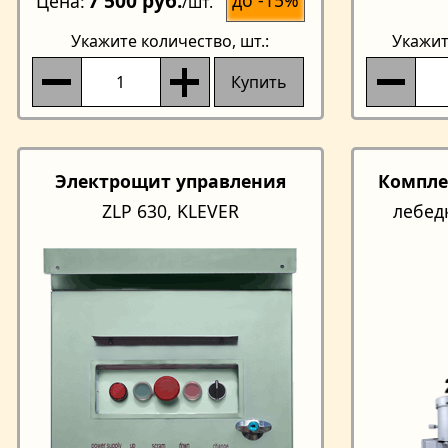
7 500 руб.
Цена
/шт.
Укажите количество
, шт.:
Укажит
Купить
Электрощит управления
Компле
ZLP 630, KLEVER
лебед