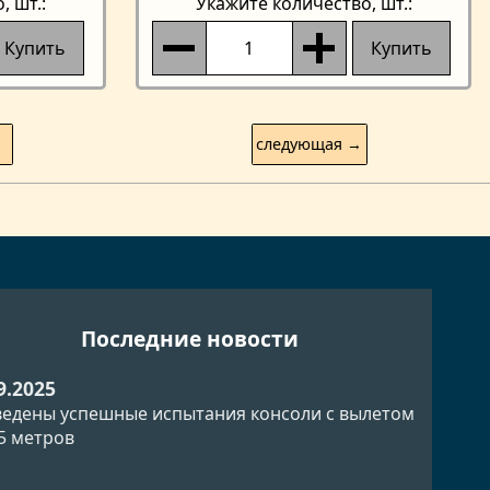
о
, шт.:
Укажите количество
, шт.:
Купить
Купить
следующая →
Последние новости
9.2025
едены успешные испытания консоли с вылетом
.5 метров