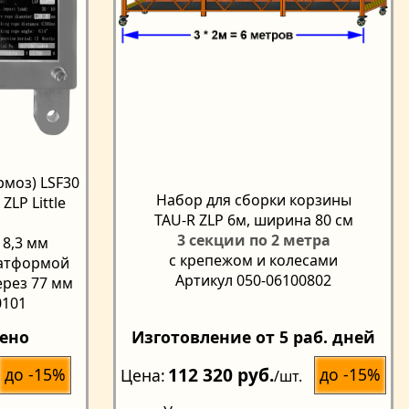
моз) LSF30
Набор для сборки корзины
LP Little
TAU-R ZLP 6м, ширина 80 см
3 секции по 2 метра
 8,3 мм
с крепежом и колесами
латформой
Артикул 050-06100802
ерез 77 мм
0101
чено
Изготовление от 5 раб. дней
112 320 руб.
до -15%
до -15%
Цена
/шт.