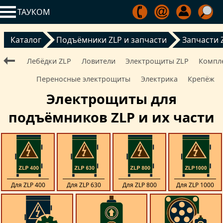
ТАУКОМ
Каталог
Подъёмники ZLP и запчасти
Запчасти 
Лебёдки ZLP
Ловители
Электрощиты ZLP
Компл
Переносные электрощиты
Электрика
Крепёж
Электрощиты для
подъёмников ZLP и их части
Для ZLP 400
Для ZLP 630
Для ZLP 800
Для ZLP 1000