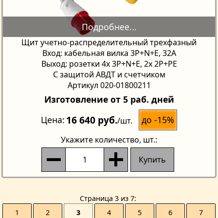
Щит учетно-распределительный трехфазный
Вход: кабельная вилка 3P+N+E, 32А
Выход: розетки 4х 3P+N+E, 2х 2P+PE
С защитой АВДТ и счетчиком
Артикул 020-01800211
Изготовление от 5 раб. дней
16 640 руб.
до -15%
Цена
/шт.
Укажите количество
, шт.:
Купить
Страницa 3 из 7
1
2
3
4
5
6
7